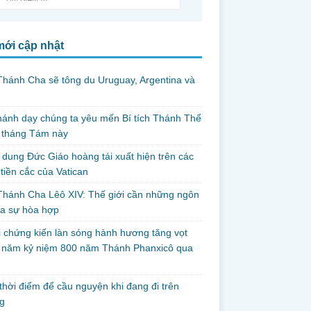
mới cập nhật
hánh Cha sẽ tông du Uruguay, Argentina và
thánh dạy chúng ta yêu mến Bí tích Thánh Thể
 tháng Tám này
dung Đức Giáo hoàng tái xuất hiện trên các
tiền cắc của Vatican
hánh Cha Lêô XIV: Thế giới cần những ngôn
ủa sự hòa hợp
i chứng kiến làn sóng hành hương tăng vọt
g năm kỷ niệm 800 năm Thánh Phanxicô qua
hời điểm để cầu nguyện khi đang đi trên
g