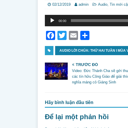
02/12/2019
admin
Audio
,
Tin mới cậ
Trình
00:00
phát
âm
F
T
E
S
thanh
a
w
m
h
c
AUDIO LỜI CHÚA: THỨ HAI TUẦN I MÙA 
itt
ai
ar
e
er
l
e
TRƯỚC ĐÓ
b
Video: Đức Thánh Cha sẽ gởi th
các tín hữu Công Giáo để giải thí
o
nghĩa máng cỏ Giáng Sinh
o
k
Hãy bình luận đầu tiên
Để lại một phản hồi