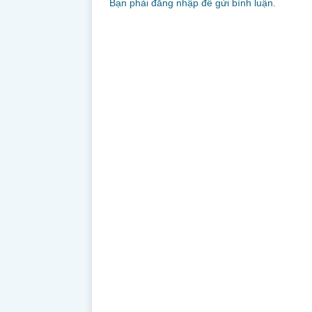
Bạn phải
đăng nhập
để gửi bình luận.