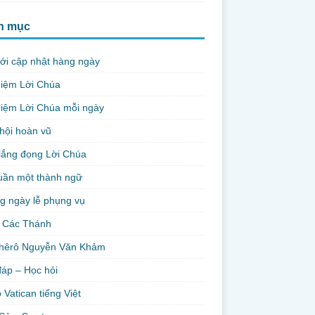
h mục
ới cập nhật hàng ngày
niệm Lời Chúa
iệm Lời Chúa mỗi ngày
hội hoàn vũ
lắng đọng Lời Chúa
uần một thành ngữ
g ngày lễ phụng vụ
 Các Thánh
hêrô Nguyễn Văn Khảm
đáp – Học hỏi
 Vatican tiếng Việt