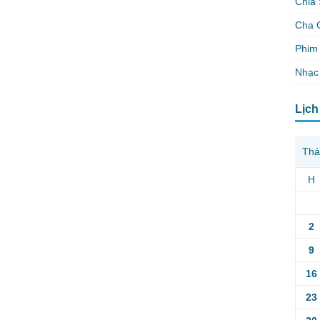
Chia 
Cha 
Phim 
Nhạc
Lịch
Thá
H
2
9
16
23