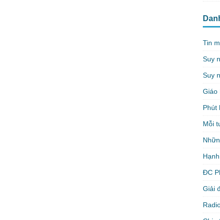
Dan
Tin m
Suy 
Suy n
Giáo 
Phút 
Mỗi t
Nhữn
Hạnh
ĐC P
Giải 
Radio