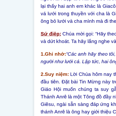
lại thấy hai anh em khác là Gia
vá lưới trong thuyền với cha là 
ông bỏ lưới và cha mình mà đi th
Sứ điệp:
Chúa mời gọi: “Hãy theo
và dứt khoát. Ta hãy lắng nghe v
1.Ghi nhớ:
“Các anh hãy theo tôi
người như lưới cá. Lập tức, hai ôn
2.Suy niệm:
Lời Chúa hôm nay th
đầu tiên. Đặt bài Tin Mừng này 
Giáo Hội muốn chúng ta suy gẫ
Thánh Anrê là một Tông đồ đầy nh
Giêsu, ngài sẵn sàng đáp ứng kh
thánh Anrê là ông hay giới thiệu