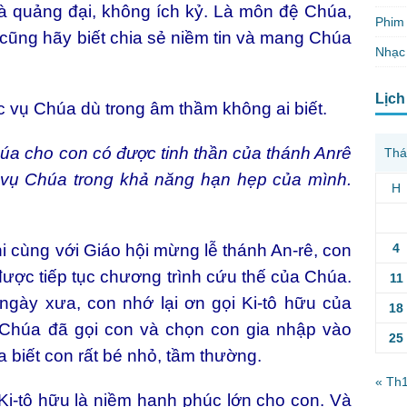
và quảng đại, không ích kỷ. Là môn đệ Chúa,
Phim 
cũng hãy biết chia sẻ niềm tin và mang Chúa
Nhạc
Lịch
vụ Chúa dù trong âm thầm không ai biết.
úa cho con có được tinh thần của thánh Anrê
Thá
vụ Chúa trong khả năng hạn hẹp của mình.
H
4
 cùng với Giáo hội mừng lễ thánh An-rê, con
được tiếp tục chương trình cứu thế của Chúa.
11
 ngày xưa, con nhớ lại ơn gọi Ki-tô hữu của
18
Chúa đã gọi con và chọn con gia nhập vào
25
biết con rất bé nhỏ, tầm thường.
« Th
Ki-tô hữu là niềm hạnh phúc lớn cho con. Và