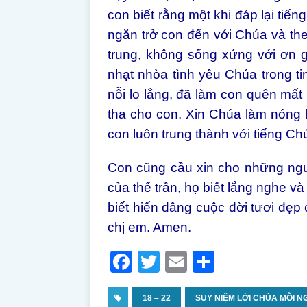
con biết rằng một khi đáp lại tiế
ngăn trở con đến với Chúa và th
trung, không sống xứng với ơn 
nhạt nhòa tình yêu Chúa trong t
nỗi lo lắng, đã làm con quên mấ
tha cho con. Xin Chúa làm nóng lạ
con luôn trung thành với tiếng Ch
Con cũng cầu xin cho những ngư
của thế trần, họ biết lắng nghe v
biết hiến dâng cuộc đời tươi đẹ
chị em. Amen.
F
T
E
S
a
w
m
h
c
18 – 22
itt
ai
SUY NIỆM LỜI CHÚA MỖI NG
ar