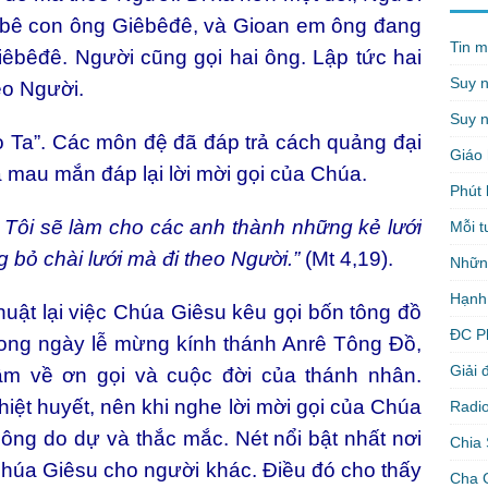
côbê con ông Giêbêđê, và Gioan em ông đang
Tin m
Giêbêđê. Người cũng gọi hai ông. Lập tức hai
Suy 
eo Người.
Suy n
 Ta”. Các môn đệ đã đáp trả cách quảng đại
Giáo 
à mau mắn đáp lại lời mời gọi của Chúa.
Phút 
, Tôi sẽ làm cho các anh thành những kẻ lưới
Mỗi t
g bỏ chài lưới mà đi theo Người.”
(Mt 4,19).
Nhữn
Hạnh
uật lại việc Chúa Giêsu kêu gọi bốn tông đồ
ĐC P
trong ngày lễ mừng kính thánh Anrê Tông Đồ,
Giải 
m về ơn gọi và cuộc đời của thánh nhân.
iệt huyết, nên khi nghe lời mời gọi của Chúa
Radio
ông do dự và thắc mắc. Nét nổi bật nhất nơi
Chia 
 Chúa Giêsu cho người khác. Điều đó cho thấy
Cha 