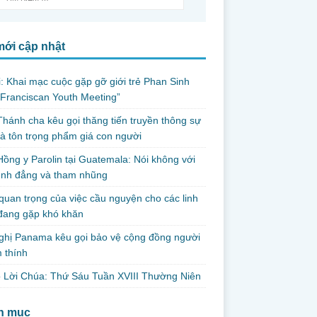
mới cập nhật
i: Khai mạc cuộc gặp gỡ giới trẻ Phan Sinh
Franciscan Youth Meeting”
hánh cha kêu gọi thăng tiến truyền thông sự
và tôn trọng phẩm giá con người
ồng y Parolin tại Guatemala: Nói không với
ình đẳng và tham nhũng
uan trọng của việc cầu nguyện cho các linh
đang gặp khó khăn
ghị Panama kêu gọi bảo vệ cộng đồng người
 thính
 Lời Chúa: Thứ Sáu Tuần XVIII Thường Niên
h mục