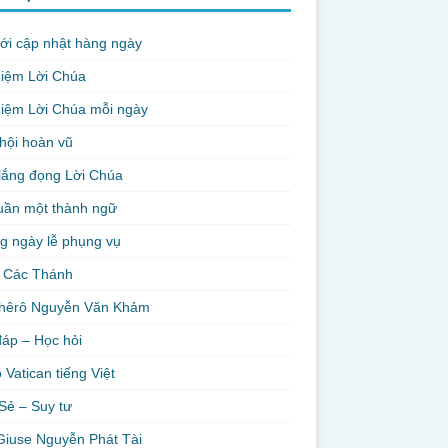
ới cập nhật hàng ngày
niệm Lời Chúa
iệm Lời Chúa mỗi ngày
hội hoàn vũ
lắng đọng Lời Chúa
uần một thành ngữ
g ngày lễ phụng vụ
 Các Thánh
hêrô Nguyễn Văn Khảm
đáp – Học hỏi
 Vatican tiếng Việt
Sẻ – Suy tư
Giuse Nguyễn Phát Tài