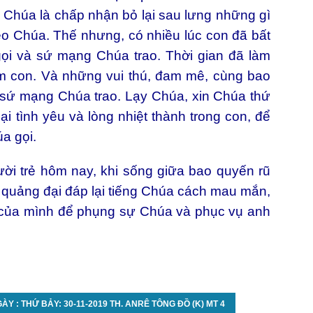
ng Chúa là chấp nhận bỏ lại sau lưng những gì
eo Chúa. Thế nhưng, có nhiều lúc con đã bất
gọi và sứ mạng Chúa trao. Thời gian đã làm
im con. Và những vui thú, đam mê, cùng bao
t sứ mạng Chúa trao. Lạy Chúa, xin Chúa thứ
i tình yêu và lòng nhiệt thành trong con, để
úa gọi.
ời trẻ hôm nay, khi sống giữa bao quyến rũ
à quảng đại đáp lại tiếng Chúa cách mau mắn,
p của mình để phụng sự Chúa và phục vụ anh
ÀY : THỨ BẢY: 30-11-2019 TH. ANRÊ TÔNG ĐỒ (K) MT 4