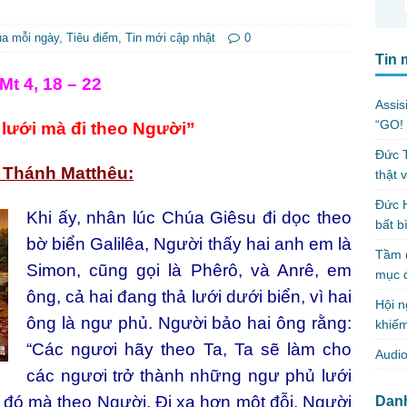
úa mỗi ngày
,
Tiêu điểm
,
Tin mới cập nhật
0
Tin 
Mt 4, 18 – 22
Assis
“GO! 
lưới mà đi theo Người”
Đức T
 Thánh Matthêu:
thật 
Đức H
Khi ấy, nhân lúc Chúa Giêsu đi dọc theo
bất b
bờ biển Galilêa, Người thấy hai anh em là
Tầm q
Simon, cũng gọi là Phêrô, và Anrê, em
mục 
ông, cả hai đang thả lưới dưới biển, vì hai
Hội n
ông là ngư phủ. Người bảo hai ông rằng:
khiếm
“Các ngươi hãy theo Ta, Ta sẽ làm cho
Audio
các ngươi trở thành những ngư phủ lưới
i đó mà theo Người. Đi xa hơn một đỗi, Người
Dan