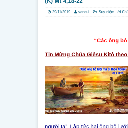
(K) Mt 4,18-22
29/11/2019
vanqui
Suy niệm Lời Ch
“Các ông bỏ 
Tin Mừng Chúa Giêsu Kitô theo
người ta”. Lập tức hai ông bỏ lướ