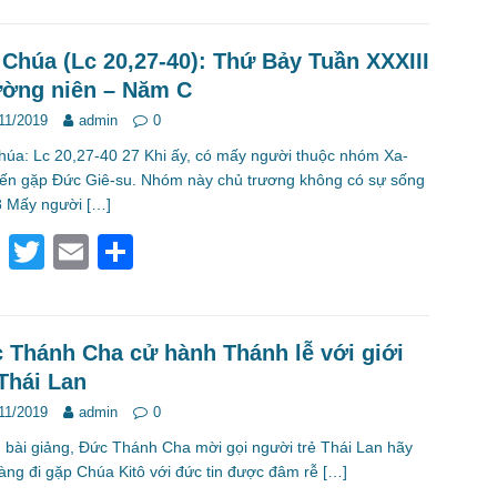
c
tt
ail
ar
e
er
e
 Chúa (Lc 20,27-40): Thứ Bảy Tuần XXXIII
ờng niên – Năm C
b
11/2019
admin
0
o
húa: Lc 20,27-40 27 Khi ấy, có mấy người thuộc nhóm Xa-
o
ến gặp Đức Giê-su. Nhóm này chủ trương không có sự sống
k
28 Mấy người
[…]
F
T
E
S
a
wi
m
h
c
tt
ail
ar
e
er
e
 Thánh Cha cử hành Thánh lễ với giới
 Thái Lan
b
11/2019
admin
0
o
 bài giảng, Đức Thánh Cha mời gọi người trẻ Thái Lan hãy
o
àng đi gặp Chúa Kitô với đức tin được đâm rễ
[…]