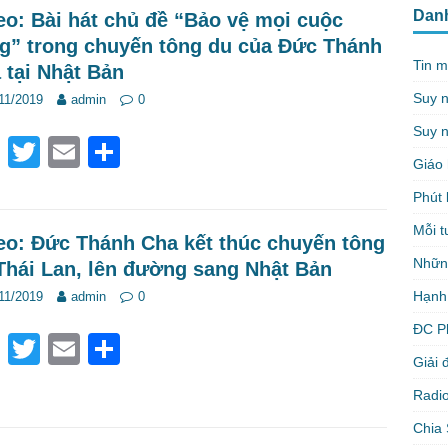
e
er
e
Dan
eo: Bài hát chủ đề “Bảo vệ mọi cuộc
b
g” trong chuyến tông du của Đức Thánh
o
Tin m
 tại Nhật Bản
o
Suy 
11/2019
admin
0
k
Suy n
F
T
E
S
Giáo 
a
wi
m
h
Phút 
c
tt
ail
ar
Mỗi t
e
er
e
eo: Đức Thánh Cha kết thúc chuyến tông
Nhữn
Thái Lan, lên đường sang Nhật Bản
b
Hạnh
11/2019
admin
0
o
ĐC P
o
F
T
E
S
Giải 
k
a
wi
m
h
Radio
c
tt
ail
ar
Chia 
e
er
e