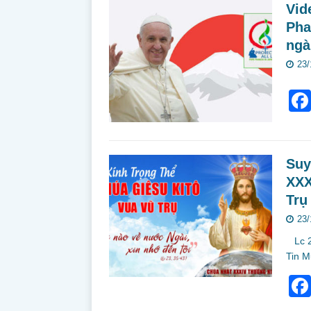
Vid
Pha
ngà
23/
Suy
XXX
Trụ
23/
Lc 23
Tin M