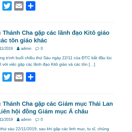
k
F
T
E
S
a
wi
m
h
c
tt
ail
ar
e
er
e
 Thánh Cha gặp các lãnh đạo Kitô giáo
các tôn giáo khác
b
11/2019
admin
0
o
g trình buổi chiều thứ Sáu ngày 22/11 của ĐTC bắt đầu lúc
o
 với việc gặp các lãnh đạo Kitô giáo và các tôn
[…]
k
F
T
E
S
a
wi
m
h
c
tt
ail
ar
e
er
e
 Thánh Cha gặp các Giám mục Thái Lan
Liên hội đồng Giám mục Á châu
b
11/2019
admin
0
o
thứ sáu 22/11/2019, sau khi gặp các linh mục, tu sĩ, chủng