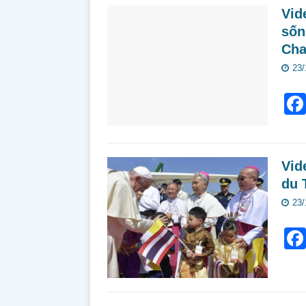
Vid
sốn
Cha
23/
Vid
du 
23/