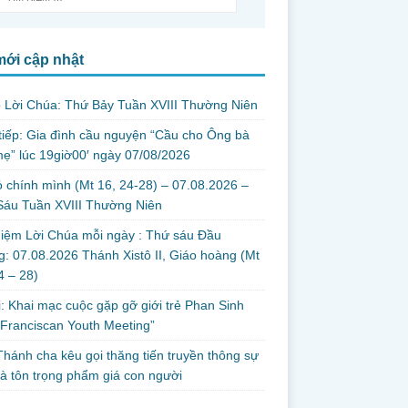
mới cập nhật
 Lời Chúa: Thứ Bảy Tuần XVIII Thường Niên
tiếp: Gia đình cầu nguyện “Cầu cho Ông bà
ẹ” lúc 19giờ00′ ngày 07/08/2026
 chính mình (Mt 16, 24-28) – 07.08.2026 –
Sáu Tuần XVIII Thường Niên
iệm Lời Chúa mỗi ngày : Thứ sáu Đầu
: 07.08.2026 Thánh Xistô II, Giáo hoàng (Mt
24 – 28)
i: Khai mạc cuộc gặp gỡ giới trẻ Phan Sinh
Franciscan Youth Meeting”
hánh cha kêu gọi thăng tiến truyền thông sự
và tôn trọng phẩm giá con người