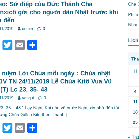
eo: Sứ điệp của Đức Thánh Cha
Cha 
b
nxicô gởi cho người dân Nhật trước khi
Phim 
o
i đến
Nhạc
o
11/2019
admin
0
k
Lịch
F
T
E
S
a
wi
m
h
Thá
c
tt
ail
ar
H
e
er
e
 niệm Lời Chúa mỗi ngày : Chúa nhật
IV TN 24/11/2019 Lễ Chúa Kitô Vua Vũ
b
 (T) Lc 23, 35- 43
4
o
11/2019
vanqui
0
o
11
, 35 – 43 ” Lạy Ngài, Khi nào về nước Ngài, xin nhớ đến tôi.
k
18
ừng Chúa Giêsu Kitô theo Thánh
[…]
25
F
T
E
S
a
wi
m
h
« Th