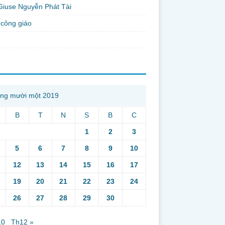
Giuse Nguyễn Phát Tài
công giáo
ng mười một 2019
B
T
N
S
B
C
1
2
3
5
6
7
8
9
10
12
13
14
15
16
17
19
20
21
22
23
24
26
27
28
29
30
10
Th12 »