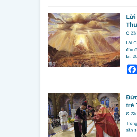
Lời
Thư
23/
Lời C
đốc đ
lại. 
Đức
trẻ
23/
Trong
sẵn s