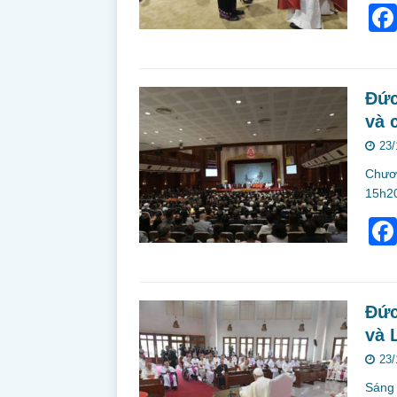
Đức
và 
23/
Chươn
15h20
Đức
và 
23/
Sáng 