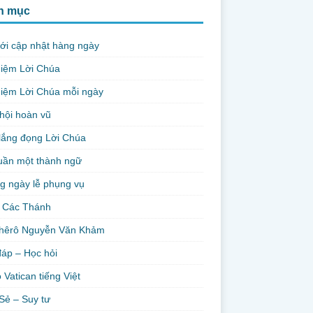
h mục
ới cập nhật hàng ngày
niệm Lời Chúa
iệm Lời Chúa mỗi ngày
hội hoàn vũ
lắng đọng Lời Chúa
uần một thành ngữ
g ngày lễ phụng vụ
 Các Thánh
hêrô Nguyễn Văn Khảm
đáp – Học hỏi
 Vatican tiếng Việt
Sẻ – Suy tư