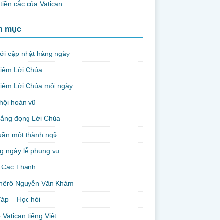
tiền cắc của Vatican
h mục
ới cập nhật hàng ngày
niệm Lời Chúa
iệm Lời Chúa mỗi ngày
hội hoàn vũ
lắng đọng Lời Chúa
uần một thành ngữ
g ngày lễ phụng vụ
 Các Thánh
hêrô Nguyễn Văn Khảm
đáp – Học hỏi
 Vatican tiếng Việt