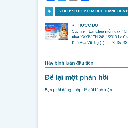
a
w
m
h
c
VIDEO: SỨ ĐIỆP CỦA ĐỨC THÁNH CHA 
itt
ai
ar
e
er
l
e
TRƯỚC ĐÓ
b
Suy niệm Lời Chúa mỗi ngày : C
nhật XXXIV TN 24/11/2019 Lễ Ch
o
Kitô Vua Vũ Trụ (T) Lc 23, 35- 4
o
k
Hãy bình luận đầu tiên
Để lại một phản hồi
Bạn phải
đăng nhập
để gửi bình luận.