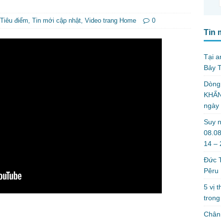
Tiêu điểm
,
Tin mới cập nhật
,
Video trang Home
0
Tin 
Tại a
Bảy T
Dòng
KHẤN
ngày
Suy n
08.08
14 –
Đức T
Pêru
5 vị 
trong
Chân 