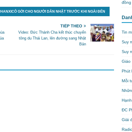
đồng 
PHANXICÔ GỞI CHO NGƯỜI DÂN NHẬT TRƯỚC KHI NGÀI ĐẾN
Dan
TIẾP THEO
Tin m
húa
Video: Đức Thánh Cha kết thúc chuyến
úa
tông du Thái Lan, lên đường sang Nhật
Suy 
3
Bản
Suy n
Giáo 
Phút 
Mỗi t
Nhữn
Hạnh
ĐC P
Giải 
Radio