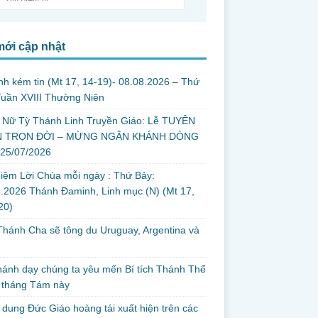
mới cập nhật
nh kém tin (Mt 17, 14-19)- 08.08.2026 – Thứ
uần XVIII Thường Niên
 Nữ Tỳ Thánh Linh Truyền Giáo: Lễ TUYÊN
 TRỌN ĐỜI – MỪNG NGÂN KHÁNH DÒNG
 25/07/2026
iệm Lời Chúa mỗi ngày : Thứ Bảy:
.2026 Thánh Đaminh, Linh mục (N) (Mt 17,
 20)
hánh Cha sẽ tông du Uruguay, Argentina và
thánh dạy chúng ta yêu mến Bí tích Thánh Thể
 tháng Tám này
dung Đức Giáo hoàng tái xuất hiện trên các