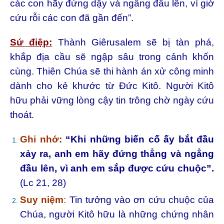
các con hãy đứng dậy và ngẩng đầu lên, vì giờ
cứu rỗi các con đã gần đến”.
Sứ điệp:
Thành Giêrusalem sẽ bị tàn phá,
khắp địa cầu sẽ ngập sâu trong cảnh khốn
cùng. Thiên Chúa sẽ thi hành án xử công minh
dành cho kẻ khước từ Đức Kitô. Người Kitô
hữu phải vững lòng cậy tin trông chờ ngày cứu
thoát.
Ghi nhớ:
“Khi những biến cố ấy bắt đầu
xảy ra, anh em hãy đứng thẳng và ngẳng
đầu lên, vì anh em sắp được cứu chuộc”.
(Lc 21, 28)
Suy niệm
:
Tin tưởng vào ơn cứu chuộc của
Chúa, người Kitô hữu là những chứng nhân