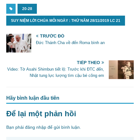
a
w
m
h
c
20-28
itt
ai
ar
e
er
l
e
SUY NIỆM LỜI CHÚA MỖI NGÀY : THỨ NĂM 28/11/2019 LC 21
b
TRƯỚC ĐÓ
o
Đức Thánh Cha về đến Roma bình an
o
k
TIẾP THEO
Video: Tờ Asahi Shimbun tiết lộ: Trước khi ĐTC đến,
Nhật tung lực lượng tìm cậu bé cõng em
Hãy bình luận đầu tiên
Để lại một phản hồi
Bạn phải
đăng nhập
để gửi bình luận.