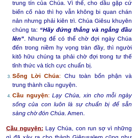
trung tín của Chúa. Vì thế, cho dầu gặp cứ
biến cố nào thì họ vẫn không bi quan chán
nản nhưng phải kiên trì. Chúa Giêsu khuyên
chúng ta:
“Hãy đứng thẳng và ngẳng đầu
lên”
. Nhưng để có thể chờ đợi ngày Chúa
đến trong niềm hy vọng tràn đầy, thì người
kitô hữu chúng ta phải chờ đợi trong tư thế
tỉnh thức và tích cực chuẩn bị.
Sống Lời Chúa
:
Chu toàn bổn phận và
trung thành cầu nguyện.
Cầu nguyện
:
Lạy Chúa, xin cho mỗi ngày
sống của con luôn là sự chuẩn bị để sẵn
sàng chờ đón Chúa
. Amen.
Cầu nguyện:
Lạy Chúa, con run sợ vì những
gì đã xảy ra cho thành Giêrusalem cũng như