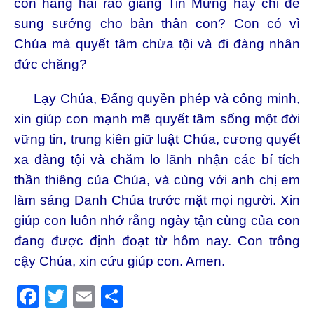
con hăng hái rao giảng Tin Mừng hay chỉ để
sung sướng cho bản thân con? Con có vì
Chúa mà quyết tâm chừa tội và đi đàng nhân
đức chăng?
Lạy Chúa, Đấng quyền phép và công minh,
xin giúp con mạnh mẽ quyết tâm sống một đời
vững tin, trung kiên giữ luật Chúa, cương quyết
xa đàng tội và chăm lo lãnh nhận các bí tích
thần thiêng của Chúa, và cùng với anh chị em
làm sáng Danh Chúa trước mặt mọi người. Xin
giúp con luôn nhớ rằng ngày tận cùng của con
đang được định đoạt từ hôm nay. Con trông
cậy Chúa, xin cứu giúp con. Amen.
F
T
E
S