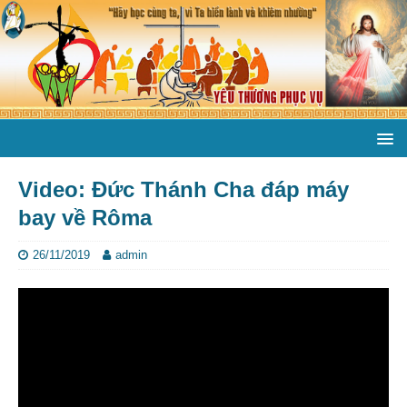
Video: Đức Thánh Cha đáp máy
bay về Rôma
26/11/2019
admin