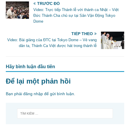
e
er
l
e
TRƯỚC ĐÓ
b
Video: Trực tiếp Thánh lễ với thánh ca Nhật – Việt
Đức Thánh Cha chủ sự tại Sân Vận Động Tokyo
o
Dome
o
TIẾP THEO
k
Video: Bài giảng của ĐTC tại Tokyo Dome – Vẻ vang
dân ta, Thánh Ca Việt được hát trong thánh lễ
Hãy bình luận đầu tiên
Để lại một phản hồi
Bạn phải
đăng nhập
để gửi bình luận.