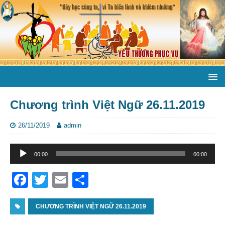
Chương trình Việt Ngữ 26.11.2019
26/11/2019
admin
Trình
00:00
00:00
phát
âm
F
T
E
S
thanh
a
w
m
h
c
CHƯƠNG TRÌNH VIỆT NGỮ 26.11.2019
itt
ai
ar