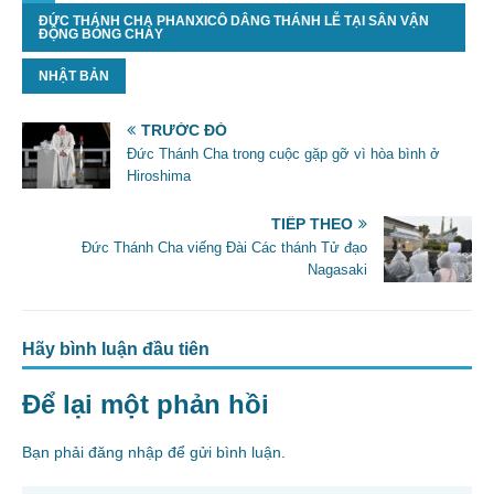
ĐỨC THÁNH CHA PHANXICÔ DÂNG THÁNH LỄ TẠI SÂN VẬN
e
er
l
e
ĐỘNG BÓNG CHÀY
b
NHẬT BẢN
o
o
TRƯỚC ĐÓ
Đức Thánh Cha trong cuộc gặp gỡ vì hòa bình ở
k
Hiroshima
TIẾP THEO
Đức Thánh Cha viếng Đài Các thánh Tử đạo
Nagasaki
Hãy bình luận đầu tiên
Để lại một phản hồi
Bạn phải
đăng nhập
để gửi bình luận.