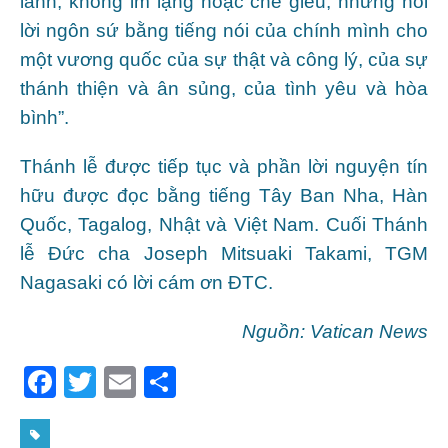
lành, không im lặng hoặc chế giễu, nhưng nói
lời ngôn sứ bằng tiếng nói của chính mình cho
một vương quốc của sự thật và công lý, của sự
thánh thiện và ân sủng, của tình yêu và hòa
bình”.
Thánh lễ được tiếp tục và phần lời nguyện tín
hữu được đọc bằng tiếng Tây Ban Nha, Hàn
Quốc, Tagalog, Nhật và Việt Nam. Cuối Thánh
lễ Đức cha Joseph Mitsuaki Takami, TGM
Nagasaki có lời cám ơn ĐTC.
Nguồn: Vatican News
F
T
E
S
a
w
m
h
c
itt
ai
ar