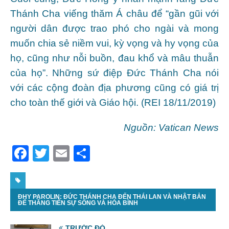
Thánh Cha viếng thăm Á châu để “gần gũi với
người dân được trao phó cho ngài và mong
muốn chia sẻ niềm vui, kỳ vọng và hy vọng của
họ, cũng như nỗi buồn, đau khổ và mâu thuẫn
của họ”. Những sứ điệp Đức Thánh Cha nói
với các cộng đoàn địa phương cũng có giá trị
cho toàn thế giới và Giáo hội. (REI 18/11/2019)
Nguồn: Vatican News
F
T
E
S
a
w
m
h
c
itt
ai
ar
ĐHY PAROLIN: ĐỨC THÁNH CHA ĐẾN THÁI LAN VÀ NHẬT BẢN
e
er
l
e
ĐỂ THĂNG TIẾN SỰ SỐNG VÀ HÒA BÌNH
b
TRƯỚC ĐÓ