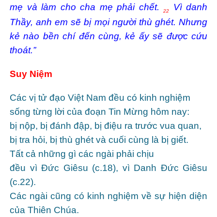
mẹ và làm cho cha mẹ phải chết.
Vì danh
22
Thầy, anh em sẽ bị mọi người thù ghét. Nhưng
kẻ nào bền chí đến cùng, kẻ ấy sẽ được cứu
thoát.”
Suy Niệm
Các vị tử đạo Việt Nam đều có kinh nghiệm
sống từng lời của đoạn Tin Mừng hôm nay:
bị nộp, bị đánh đập, bị điệu ra trước vua quan,
bị tra hỏi, bị thù ghét và cuối cùng là bị giết.
Tất cả những gì các ngài phải chịu
đều vì Ðức Giêsu (c.18), vì Danh Ðức Giêsu
(c.22).
Các ngài cũng có kinh nghiệm về sự hiện diện
của Thiên Chúa.