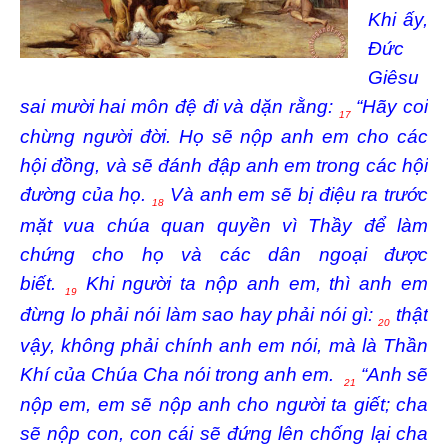
Khi ấy,
Ðức
Giêsu
sai mười hai môn đệ đi và dặn rằng:
“Hãy coi
17
chừng người đời. Họ sẽ nộp anh em cho các
hội đồng, và sẽ đánh đập anh em trong các hội
đường của họ.
Và anh em sẽ bị điệu ra trước
18
mặt vua chúa quan quyền vì Thầy để làm
chứng cho họ và các dân ngoại được
biết.
Khi người ta nộp anh em, thì anh em
19
đừng lo phải nói làm sao hay phải nói gì:
thật
20
vậy, không phải chính anh em nói, mà là Thần
Khí của Chúa Cha nói trong anh em.
“Anh sẽ
21
nộp em, em sẽ nộp anh cho người ta giết; cha
sẽ nộp con, con cái sẽ đứng lên chống lại cha