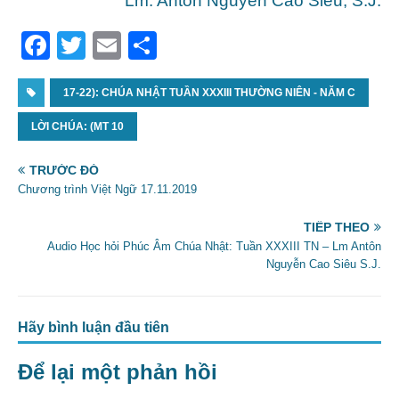
Lm. Antôn Nguyễn Cao Siêu, S.J.
F
T
E
S
a
w
m
h
c
17-22): CHÚA NHẬT TUẦN XXXIII THƯỜNG NIÊN - NĂM C
itt
ai
ar
e
er
l
e
LỜI CHÚA: (MT 10
b
TRƯỚC ĐÓ
o
Chương trình Việt Ngữ 17.11.2019
o
TIẾP THEO
k
Audio Học hỏi Phúc Âm Chúa Nhật: Tuần XXXIII TN – Lm Antôn
Nguyễn Cao Siêu S.J.
Hãy bình luận đầu tiên
Để lại một phản hồi