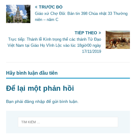
o
TRƯỚC ĐÓ
Giáo xứ Chợ Đũi: Bản tin 398 Chúa nhật 33 Thường
k
niên – năm C
TIẾP THEO
Trực tiếp: Thánh lễ Kính trọng thể các thánh Tử Đạo
Việt Nam tại Giáo Họ Vĩnh Lộc vào lúc 18giờ00 ngày
17/11/2019
Hãy bình luận đầu tiên
Để lại một phản hồi
Bạn phải
đăng nhập
để gửi bình luận.