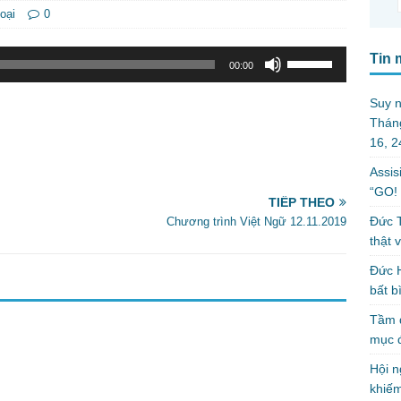
oại
0
Sử
Tin 
00:00
dụng
các
Suy n
phím
Tháng
mũi
16, 
tên
Assis
Lên/Xuống
“GO! 
để
TIẾP THEO
tăng
Đức T
Chương trình Việt Ngữ 12.11.2019
hoặc
thật 
giảm
Đức H
âm
bất b
lượng.
Tầm q
mục 
Hội n
khiếm