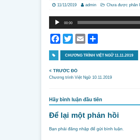
11/11/2019
admin
Chưa được phân l
Trình
00:00
phát
âm
F
T
E
S
thanh
a
w
m
h
c
CHƯƠNG TRÌNH VIỆT NGỮ 11.11.2019
itt
ai
ar
e
er
l
e
TRƯỚC ĐÓ
b
Chương trình Việt Ngữ 10.11.2019
o
o
Hãy bình luận đầu tiên
k
Để lại một phản hồi
Bạn phải
đăng nhập
để gửi bình luận.