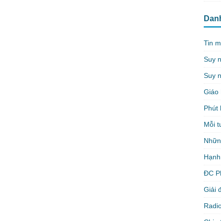
Dan
Tin m
Suy 
Suy n
Giáo 
Phút 
Mỗi t
Nhữn
Hạnh
ĐC P
Giải 
Radio