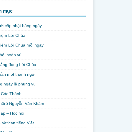
h mục
ới cập nhật hàng ngày
niệm Lời Chúa
iệm Lời Chúa mỗi ngày
hội hoàn vũ
lắng đọng Lời Chúa
uần một thành ngữ
g ngày lễ phụng vụ
 Các Thánh
hêrô Nguyễn Văn Khảm
đáp – Học hỏi
 Vatican tiếng Việt