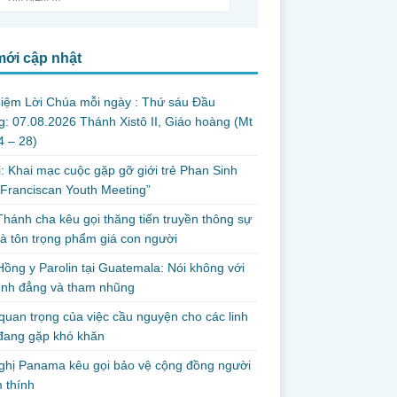
mới cập nhật
iệm Lời Chúa mỗi ngày : Thứ sáu Đầu
: 07.08.2026 Thánh Xistô II, Giáo hoàng (Mt
24 – 28)
i: Khai mạc cuộc gặp gỡ giới trẻ Phan Sinh
Franciscan Youth Meeting”
hánh cha kêu gọi thăng tiến truyền thông sự
và tôn trọng phẩm giá con người
ồng y Parolin tại Guatemala: Nói không với
ình đẳng và tham nhũng
uan trọng của việc cầu nguyện cho các linh
đang gặp khó khăn
ghị Panama kêu gọi bảo vệ cộng đồng người
 thính