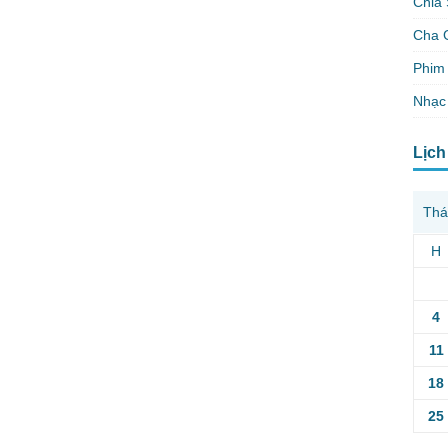
Chia 
Cha 
Phim 
Nhạc
Lịch
Thá
H
4
11
18
25