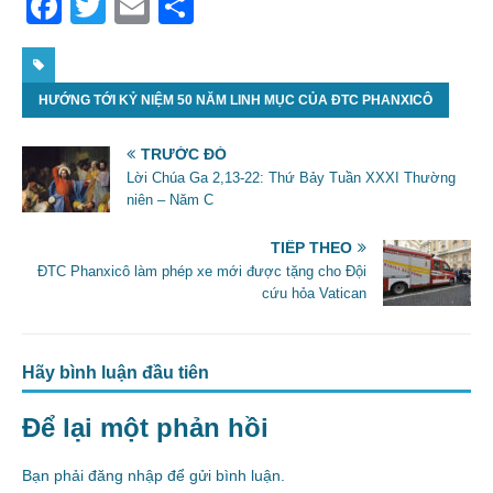
F
T
E
S
a
w
m
h
c
itt
ai
ar
HƯỚNG TỚI KỶ NIỆM 50 NĂM LINH MỤC CỦA ĐTC PHANXICÔ
e
er
l
e
b
TRƯỚC ĐÓ
o
Lời Chúa Ga 2,13-22: Thứ Bảy Tuần XXXI Thường
niên – Năm C
o
k
TIẾP THEO
ĐTC Phanxicô làm phép xe mới được tặng cho Đội
cứu hỏa Vatican
Hãy bình luận đầu tiên
Để lại một phản hồi
Bạn phải
đăng nhập
để gửi bình luận.