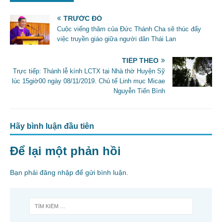
b
TRƯỚC ĐÓ
o
Cuộc viếng thăm của Đức Thánh Cha sẽ thúc đẩy
o
việc truyền giáo giữa người dân Thái Lan
k
TIẾP THEO
Trực tiếp: Thánh lễ kính LCTX tại Nhà thờ Huyện Sỹ
lúc 15giờ00 ngày 08/11/2019. Chủ tế Linh mục Micae
Nguyễn Tiến Bình
Hãy bình luận đầu tiên
Để lại một phản hồi
Bạn phải
đăng nhập
để gửi bình luận.