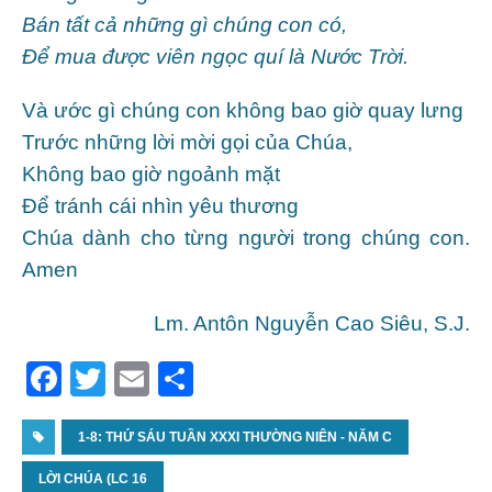
Bán tất cả những gì chúng con có,
Để mua được viên ngọc quí là Nước Trời.
Và ước gì chúng con không bao giờ quay lưng
Trước những lời mời gọi của Chúa,
Không bao giờ ngoảnh mặt
Để tránh cái nhìn yêu thương
Chúa dành cho từng người trong chúng con.
Amen
Lm. Antôn Nguyễn Cao Siêu, S.J.
F
T
E
S
a
w
m
h
c
1-8: THỨ SÁU TUẦN XXXI THƯỜNG NIÊN - NĂM C
itt
ai
ar
e
er
l
e
LỜI CHÚA (LC 16