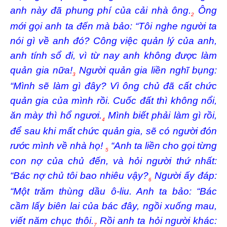
anh này đã phung phí của cải nhà ông.
Ông
2
mới gọi anh ta đến mà bảo: “Tôi nghe người ta
nói gì về anh đó? Công việc quản lý của anh,
anh tính sổ đi, vì từ nay anh không được làm
quản gia nữa!
Người quản gia liền nghĩ bụng:
3
“Mình sẽ làm gì đây? Vì ông chủ đã cất chức
quản gia của mình rồi. Cuốc đất thì không nổi,
ăn mày thì hổ ngươi.
Mình biết phải làm gì rồi,
4
để sau khi mất chức quản gia, sẽ có người đón
rước mình về nhà họ!
“Anh ta liền cho gọi từng
5
con nợ của chủ đến, và hỏi người thứ nhất:
“Bác nợ chủ tôi bao nhiêu vậy?
Người ấy đáp:
6
“Một trăm thùng dầu ô-liu. Anh ta bảo: “Bác
cầm lấy biên lai của bác đây, ngồi xuống mau,
viết năm chục thôi.
Rồi anh ta hỏi người khác:
7