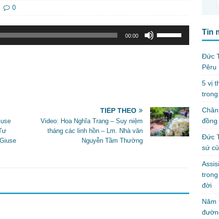
0
Sử
Tin 
00:00
dụng
các
Đức T
phím
Pêru
mũi
5 vị 
tên
trong
Lên/Xuống
để
Chân 
TIẾP THEO
tăng
đồng 
iuse
Video: Hoa Nghĩa Trang – Suy niệm
hoặc
 Tư
tháng các linh hồn – Lm. Nhà văn
Đức T
giảm
 Giuse
Nguyễn Tầm Thường
sứ c
âm
lượng.
Assis
tron
đời
Năm t
đườn