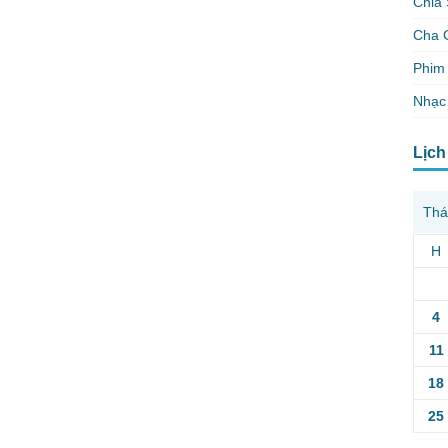
Chia 
Cha 
Phim 
Nhạc
Lịch
Thá
H
4
11
18
25