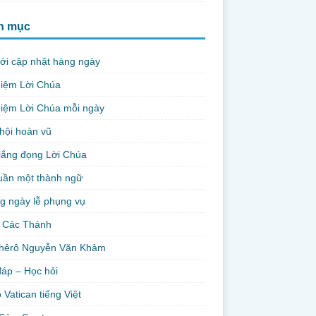
h mục
ới cập nhật hàng ngày
niệm Lời Chúa
iệm Lời Chúa mỗi ngày
hội hoàn vũ
lắng đọng Lời Chúa
uần một thành ngữ
g ngày lễ phụng vụ
 Các Thánh
hêrô Nguyễn Văn Khảm
đáp – Học hỏi
 Vatican tiếng Việt