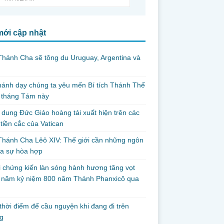
mới cập nhật
hánh Cha sẽ tông du Uruguay, Argentina và
thánh dạy chúng ta yêu mến Bí tích Thánh Thể
 tháng Tám này
dung Đức Giáo hoàng tái xuất hiện trên các
tiền cắc của Vatican
hánh Cha Lêô XIV: Thế giới cần những ngôn
ủa sự hòa hợp
i chứng kiến làn sóng hành hương tăng vọt
g năm kỷ niệm 800 năm Thánh Phanxicô qua
hời điểm để cầu nguyện khi đang đi trên
g