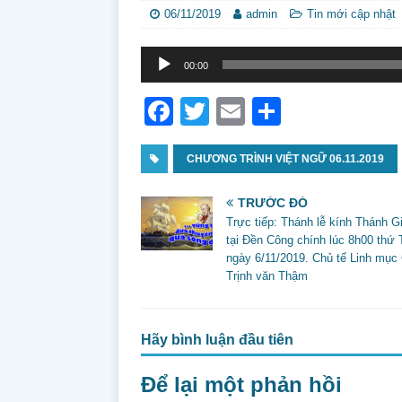
06/11/2019
admin
Tin mới cập nhật
Trình
00:00
phát
âm
F
T
E
S
thanh
a
w
m
h
c
CHƯƠNG TRÌNH VIỆT NGỮ 06.11.2019
itt
ai
ar
e
er
l
e
TRƯỚC ĐÓ
b
Trực tiếp: Thánh lễ kính Thánh G
tại Đền Công chính lúc 8h00 thứ
o
ngày 6/11/2019. Chủ tế Linh mục
o
Trịnh văn Thậm
k
Hãy bình luận đầu tiên
Để lại một phản hồi