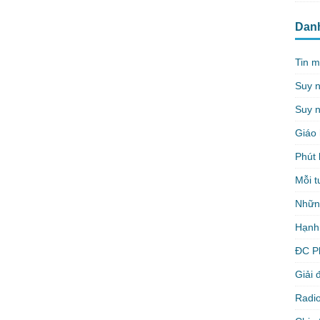
Dan
Tin m
Suy 
Suy n
Giáo 
Phút 
Mỗi t
Nhữn
Hạnh
ĐC P
Giải 
Radio