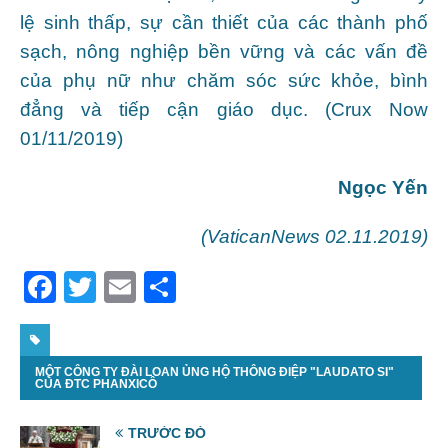
lệ sinh thấp, sự cần thiết của các thành phố
sạch, nông nghiệp bền vững và các vấn đề
của phụ nữ như chăm sóc sức khỏe, bình
đẳng và tiếp cận giáo dục. (Crux Now
01/11/2019)
Ngọc Yến
(VaticanNews 02.11.2019)
F
T
E
S
a
w
m
h
c
itt
ai
ar
MỘT CÔNG TY ĐÀI LOAN ỦNG HỘ THÔNG ĐIỆP "LAUDATO SI"
e
er
l
e
CỦA ĐTC PHANXICÔ
b
TRƯỚC ĐÓ
o