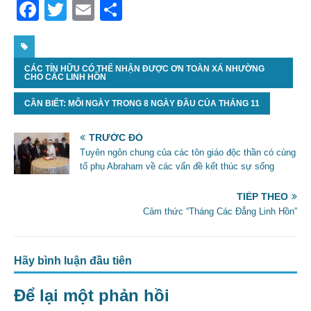
F
T
E
S
a
w
m
h
c
itt
ai
ar
CÁC TÍN HỮU CÓ THỂ NHẬN ĐƯỢC ƠN TOÀN XÁ NHƯỜNG
e
er
l
e
CHO CÁC LINH HỒN
b
CẦN BIẾT: MỖI NGÀY TRONG 8 NGÀY ĐẦU CỦA THÁNG 11
o
o
TRƯỚC ĐÓ
Tuyên ngôn chung của các tôn giáo độc thần có cùng
k
tổ phụ Abraham về các vấn đề kết thúc sự sống
TIẾP THEO
Cảm thức “Tháng Các Đẳng Linh Hồn”
Hãy bình luận đầu tiên
Để lại một phản hồi