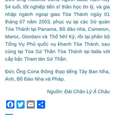
54 tuổi, tốt nghiệp tiến sĩ thần học tín lý, và gia
nhập ngành ngoại giao Tòa Thánh ngày 01
tháng 07 năm 2003, phục vụ tại các Sứ quán
Tòa Thánh tại Panama, Bồ đào nha, Camerun,
Maroc, Giordani và Thổ Nhĩ Kỳ, rồi tại phân bộ
Tổng Vụ Phủ quốc vụ khanh Tòa Thánh, sau
cùng tại Tòa Sứ Thần Tòa Thánh tại Italia với
cấp bậc Tham tán Sứ Thần.
Đức Ông Cona thông thạo tiếng Tây Ban Nha,
Anh, Bồ Đào Nha và Pháp.
Nguồn: Đài Chân Lý Á Châu
F
T
E
S
a
w
m
h