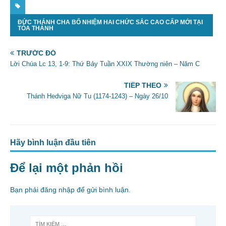
c
itt
ai
ar
ĐỨC THÁNH CHA BỔ NHIỆM HAI CHỨC SẮC CAO CẤP MỚI TẠI
e
er
l
e
TÒA THÁNH
b
TRƯỚC ĐÓ
o
Lời Chúa Lc 13, 1-9: Thứ Bảy Tuần XXIX Thường niên – Năm C
o
TIẾP THEO
k
Thánh Hedviga Nữ Tu (1174-1243) – Ngày 26/10
Hãy bình luận đầu tiên
Để lại một phản hồi
Bạn phải
đăng nhập
để gửi bình luận.