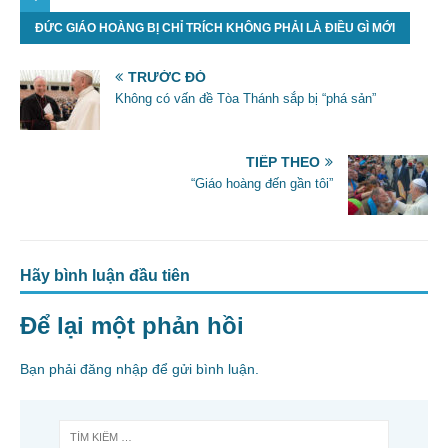
c
itt
ai
ar
ĐỨC GIÁO HOÀNG BỊ CHỈ TRÍCH KHÔNG PHẢI LÀ ĐIỀU GÌ MỚI
e
er
l
e
b
TRƯỚC ĐÓ
o
Không có vấn đề Tòa Thánh sắp bị “phá sản”
o
k
TIẾP THEO
“Giáo hoàng đến gần tôi”
Hãy bình luận đầu tiên
Để lại một phản hồi
Bạn phải
đăng nhập
để gửi bình luận.