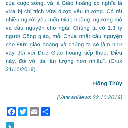
của cuộc sống, và là Giáo hoàng có nghĩa là
vừa bị chỉ trích vừa được yêu thương. Có rất
nhiều người yêu mến Giáo hoàng, ngưỡng mộ
và cầu nguyện cho ngài. Chúng ta có 1,3 tỷ
người Công giáo, mỗi Chúa nhật cầu nguyện
cho Đức giáo hoàng và chúng ta sẽ làm như
vậy đối với Đức Giáo hoàng tiếp theo. Điều
này, đối với tôi, ấn tượng hơn nhiều”. (Crux
21/10/2019).
Hồng Thủy
(VaticanNews 22.10.2019)
F
T
E
S
a
w
m
h