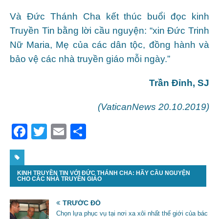
Và Đức Thánh Cha kết thúc buổi đọc kinh
Truyền Tin bằng lời cầu nguyện: “xin Đức Trinh
Nữ Maria, Mẹ của các dân tộc, đồng hành và
bảo vệ các nhà truyền giáo mỗi ngày.”
Trần Đỉnh, SJ
(VaticanNews 20.10.2019)
F
T
E
S
a
w
m
h
c
itt
ai
ar
KINH TRUYỀN TIN VỚI ĐỨC THÁNH CHA: HÃY CẦU NGUYỆN
e
er
l
e
CHO CÁC NHÀ TRUYỀN GIÁO
b
TRƯỚC ĐÓ
o
Chọn lựa phục vụ tại nơi xa xôi nhất thế giới của bác