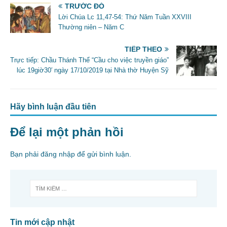
e
er
l
e
TRƯỚC ĐÓ
b
Lời Chúa Lc 11,47-54: Thứ Năm Tuần XXVIII
Thường niên – Năm C
o
o
TIẾP THEO
Trực tiếp: Chầu Thánh Thể “Cầu cho việc truyền giáo”
k
lúc 19giờ30′ ngày 17/10/2019 tại Nhà thờ Huyện Sỹ
Hãy bình luận đầu tiên
Để lại một phản hồi
Bạn phải
đăng nhập
để gửi bình luận.
Tin mới cập nhật