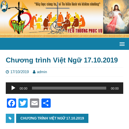
Chương trình Việt Ngữ 17.10.2019
17/10/2019
admin
Trình
00:00
00:00
phát
âm
F
T
E
S
thanh
a
w
m
h
c
CHƯƠNG TRÌNH VIỆT NGỮ 17.10.2019
itt
ai
ar