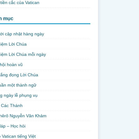
tiền cắc của Vatican
h mục
ới cập nhật hàng ngày
niệm Lời Chúa
iệm Lời Chúa mỗi ngày
hội hoàn vũ
lắng đọng Lời Chúa
uần một thành ngữ
g ngày lễ phụng vụ
 Các Thánh
hêrô Nguyễn Văn Khảm
đáp – Học hỏi
 Vatican tiếng Việt