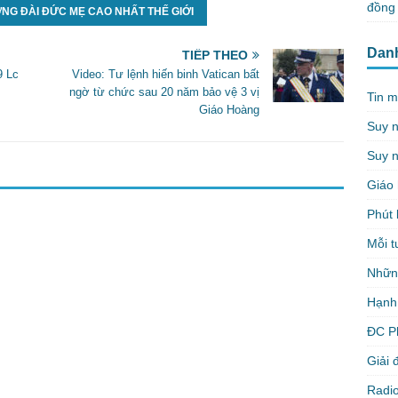
đồng 
NG ĐÀI ĐỨC MẸ CAO NHẤT THẾ GIỚI
Dan
TIẾP THEO
9 Lc
Video: Tư lệnh hiến binh Vatican bất
ngờ từ chức sau 20 năm bảo vệ 3 vị
Tin m
Giáo Hoàng
Suy 
Suy n
Giáo 
Phút 
Mỗi t
Nhữn
Hạnh
ĐC P
Giải 
Radio