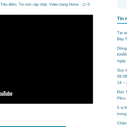
,
Tiêu điểm
,
Tin mới cập nhật
,
Video trang Home
0
Tin 
Tại a
Bảy T
Dòng
KHẤN
ngày
Suy n
08.08
14 –
Đức T
Pêru
5 vị 
trong
Chân 