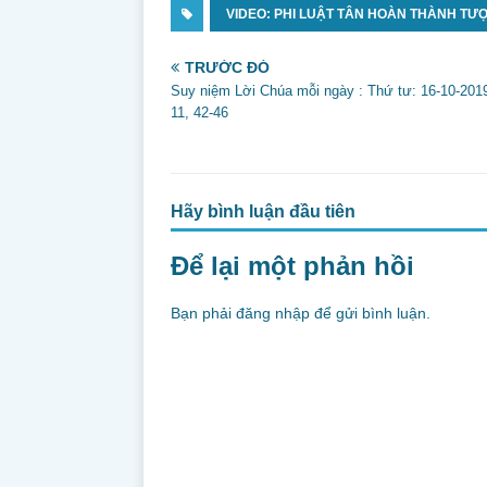
c
VIDEO: PHI LUẬT TÂN HOÀN THÀNH TƯỢ
itt
ai
ar
e
er
l
e
TRƯỚC ĐÓ
b
Suy niệm Lời Chúa mỗi ngày : Thứ tư: 16-10-201
11, 42-46
o
o
k
Hãy bình luận đầu tiên
Để lại một phản hồi
Bạn phải
đăng nhập
để gửi bình luận.