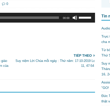
0
Sử
Tin 
00:00
dụng
các
Audio
phím
Trực 
mũi
cha m
tên
Lên/Xuống
Từ bỏ
để
Thứ 
TIẾP THEO
tăng
 giáo
Suy niệm Lời Chúa mỗi ngày : Thứ năm: 17-10-2019 Lc
Suy n
hoặc
ăm của
11, 47-54
Tháng
giảm
16, 
âm
lượng.
Assis
“GO! 
Đức T
thật 