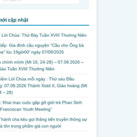
mới cập nhật
 Lời Chúa: Thứ Bảy Tuần XVIII Thường Niên
tiếp: Gia đình cầu nguyện “Cầu cho Ông bà
ẹ” lúc 19giờ00′ ngày 07/08/2026
 chính mình (Mt 16, 24-28) – 07.08.2026 –
Sáu Tuần XVIII Thường Niên
iệm Lời Chúa mỗi ngày : Thứ sáu Đầu
: 07.08.2026 Thánh Xistô II, Giáo hoàng (Mt
24 – 28)
i: Khai mạc cuộc gặp gỡ giới trẻ Phan Sinh
Franciscan Youth Meeting”
hánh cha kêu gọi thăng tiến truyền thông sự
và tôn trọng phẩm giá con người