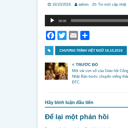
16/10/2019
admin
Tin mới cập nhật
Trình
00:00
phát
âm
F
T
E
S
thanh
a
w
m
h
c
CHƯƠNG TRÌNH VIỆT NGỮ 16.10.2019
itt
ai
ar
e
er
l
e
TRƯỚC ĐÓ
b
Một vài con số của Giáo hội Công
Nhật Bản trước chuyến viếng th
o
ĐTC
o
k
Hãy bình luận đầu tiên
Để lại một phản hồi