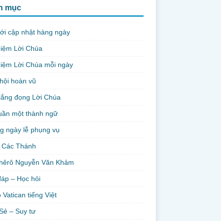
h mục
ới cập nhật hàng ngày
niệm Lời Chúa
iệm Lời Chúa mỗi ngày
hội hoàn vũ
lắng đọng Lời Chúa
uần một thành ngữ
g ngày lễ phụng vụ
 Các Thánh
hêrô Nguyễn Văn Khảm
đáp – Học hỏi
 Vatican tiếng Việt
Sẻ – Suy tư