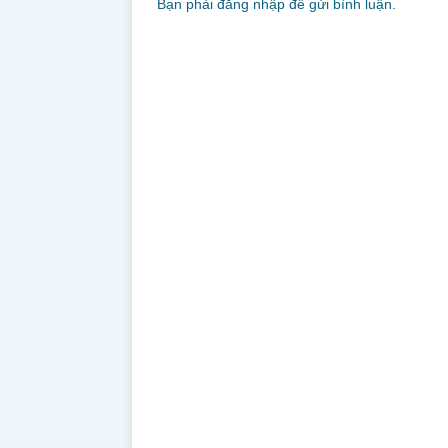
Bạn phải
đăng nhập
để gửi bình luận.