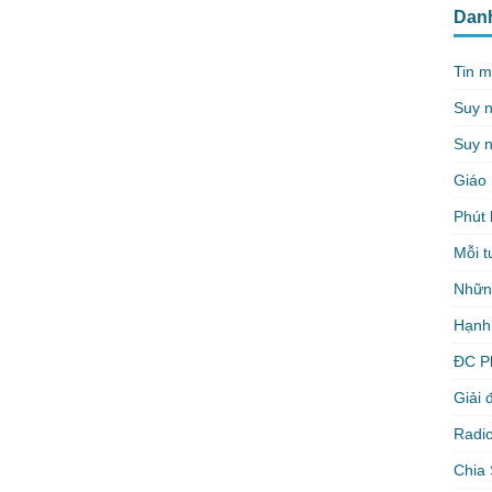
Dan
Tin m
Suy 
Suy n
Giáo 
Phút 
Mỗi t
Nhữn
Hạnh
ĐC P
Giải 
Radio
Chia 