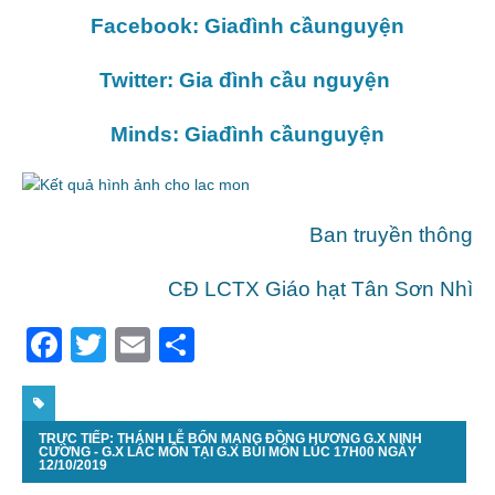
Facebook: Giađình cầunguyện
Twitter: Gia đình cầu nguyện
Minds: Giađình cầunguyện
Ban truyền thông
CĐ LCTX Giáo hạt Tân Sơn Nhì
F
T
E
S
a
w
m
h
c
itt
ai
ar
TRỰC TIẾP: THÁNH LỄ BỔN MẠNG ĐỒNG HƯƠNG G.X NINH
e
er
l
e
CƯỜNG - G.X LÁC MÔN TẠI G.X BÙI MÔN LÚC 17H00 NGÀY
12/10/2019
b