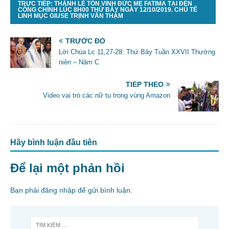
TRỰC TIẾP: THÁNH LỄ TÔN VINH ĐỨC MẸ FATIMA TẠI ĐỀN
e
er
l
e
CÔNG CHÍNH LÚC 8H00 THỨ BẢY NGÀY 12/10/2019. CHỦ TẾ
LINH MỤC GIUSE TRỊNH VĂN THẬM
b
o
TRƯỚC ĐÓ
Lời Chúa Lc 11,27-28: Thứ Bảy Tuần XXVII Thường
o
niên – Năm C
k
TIẾP THEO
Video vai trò các nữ tu trong vùng Amazon
Hãy bình luận đầu tiên
Để lại một phản hồi
Bạn phải
đăng nhập
để gửi bình luận.