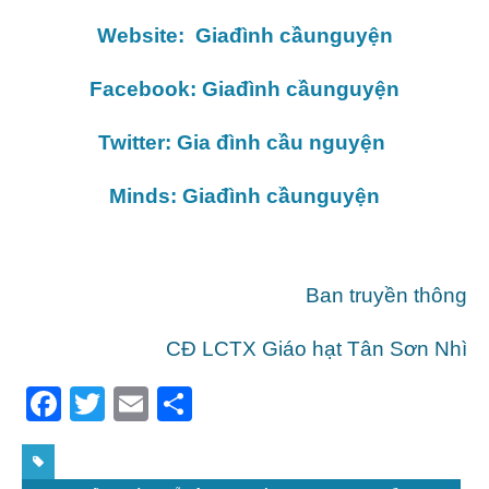
Website: Giađình cầunguyện
Facebook: Giađình cầunguyện
Twitter: Gia đình cầu nguyện
Minds: Giađình cầunguyện
Ban truyền thông
CĐ LCTX Giáo hạt Tân Sơn Nhì
F
T
E
S
a
w
m
h
c
itt
ai
ar