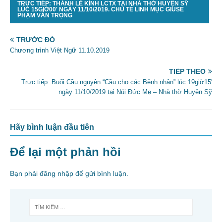
TRỰC TIẾP: THÁNH LỄ KÍNH LCTX TẠI NHÀ THỜ HUYỆN SỸ
e
er
l
e
LÚC 15GIỜ00' NGÀY 11/10/2019. CHỦ TẾ LINH MỤC GIUSE
PHẠM VĂN TRỌNG
b
o
TRƯỚC ĐÓ
Chương trình Việt Ngữ 11.10.2019
o
k
TIẾP THEO
Trực tiếp: Buổi Cầu nguyện “Cầu cho các Bệnh nhân” lúc 19giờ15′
ngày 11/10/2019 tại Núi Đức Mẹ – Nhà thờ Huyện Sỹ
Hãy bình luận đầu tiên
Để lại một phản hồi
Bạn phải
đăng nhập
để gửi bình luận.