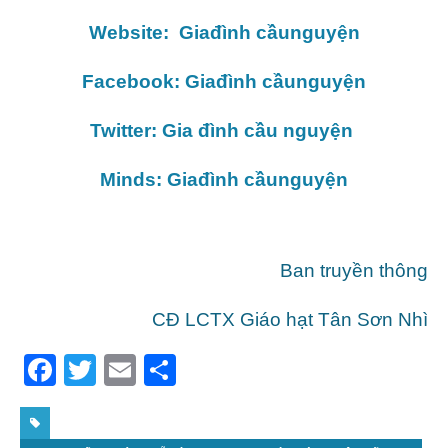
Website: Giađình cầunguyện
Facebook: Giađình cầunguyện
Twitter: Gia đình cầu nguyện
Minds: Giađình cầunguyện
Ban truyền thông
CĐ LCTX Giáo hạt Tân Sơn Nhì
F
T
E
S
a
w
m
h
c
itt
ai
ar