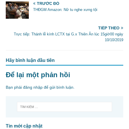
e
er
l
e
TRƯỚC ĐÓ
b
THĐGM Amazon: Nữ tu nghe xưng tội
o
o
TIẾP THEO
Trực tiếp: Thánh lễ kính LCTX tại G.x Thiên Ân lúc 15giờ00 ngày
k
10/10/2019
Hãy bình luận đầu tiên
Để lại một phản hồi
Bạn phải
đăng nhập
để gửi bình luận.
Tin mới cập nhật