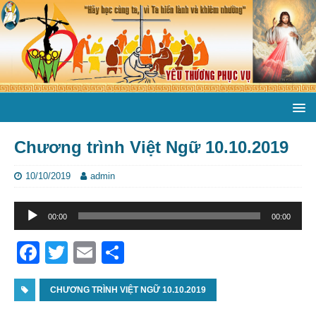
Chương trình Việt Ngữ 10.10.2019
10/10/2019
admin
Trình
00:00
00:00
phát
âm
F
T
E
S
thanh
a
w
m
h
c
CHƯƠNG TRÌNH VIỆT NGỮ 10.10.2019
itt
ai
ar