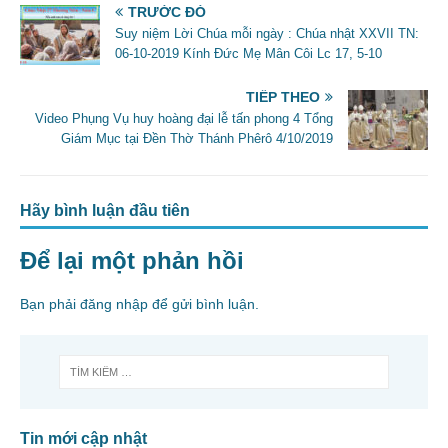
e
er
l
e
TRƯỚC ĐÓ
b
Suy niệm Lời Chúa mỗi ngày : Chúa nhật XXVII TN:
06-10-2019 Kính Đức Mẹ Mân Côi Lc 17, 5-10
o
o
TIẾP THEO
Video Phụng Vụ huy hoàng đại lễ tấn phong 4 Tổng
k
Giám Mục tại Đền Thờ Thánh Phêrô 4/10/2019
Hãy bình luận đầu tiên
Để lại một phản hồi
Bạn phải
đăng nhập
để gửi bình luận.
Tin mới cập nhật