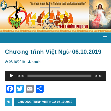
Chương trình Việt Ngữ 06.10.2019
06/10/2019
admin
Trình
00:00
00:00
phát
âm
F
T
E
S
thanh
a
w
m
h
c
CHƯƠNG TRÌNH VIỆT NGỮ 06.10.2019
itt
ai
ar