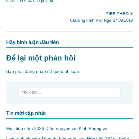
chức linh mục cho phụ nữ
k
TIẾP THEO
Chương trình Việt Ngữ 27.09.2019
Hãy bình luận đầu tiên
Để lại một phản hồi
Bạn phải
đăng nhập
để gửi bình luận.
Tin mới cập nhật
Mục tiêu năm 2026: Cầu nguyện với Kinh Phụng vụ
Lịch trình chuyến Tông du bốn ngày của Đức Lêô XIV tại Pháp