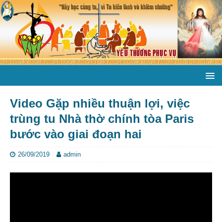
Video Gặp nhiều thuận lợi, việc
trùng tu Nhà thờ chính tòa Paris
bước vào giai đoạn hai
26/09/2019
admin