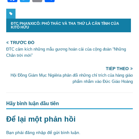
a
w
m
h
c
itt
ai
ar
ĐTC PHANXICÔ: PHÓ THÁC VÀ THA THỨ LÀ CĂN TÍNH CỦA
e
er
l
e
KITÔ HỮU
b
TRƯỚC ĐÓ
o
ĐTC cảm kích những mẫu gương hoán cải của cộng đoàn “Những
o
Chân trời mới”
k
TIẾP THEO
Hội Đồng Giám Mục Nigiêria phản đối những chỉ trích của hàng giáo
phẩm nhắm vào Đức Giáo Hoàng
Hãy bình luận đầu tiên
Để lại một phản hồi
Bạn phải
đăng nhập
để gửi bình luận.