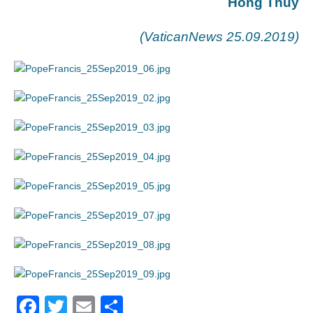
Hồng Thủy
(VaticanNews 25.09.2019)
F
T
E
S