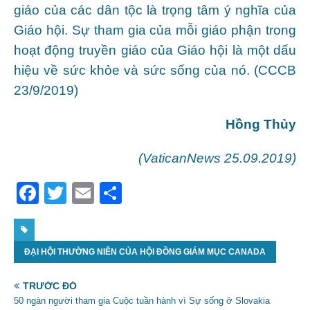
giáo của các dân tộc là trọng tâm ý nghĩa của
Giáo hội. Sự tham gia của mỗi giáo phận trong
hoạt động truyền giáo của Giáo hội là một dấu
hiệu về sức khỏe và sức sống của nó. (CCCB
23/9/2019)
Hồng Thủy
(VaticanNews 25.09.2019)
F
T
E
S
a
w
m
h
c
itt
ai
ar
ĐẠI HỘI THƯỜNG NIÊN CỦA HỘI ĐỒNG GIÁM MỤC CANADA
e
er
l
e
b
TRƯỚC ĐÓ
o
50 ngàn người tham gia Cuộc tuần hành vì Sự sống ở Slovakia