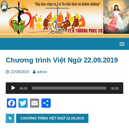
Chương trình Việt Ngữ 22.09.2019
22/09/2019
admin
Trình
00:00
00:00
phát
âm
F
T
E
S
thanh
a
w
m
h
c
CHƯƠNG TRÌNH VIỆT NGỮ 22.09.2019
itt
ai
ar