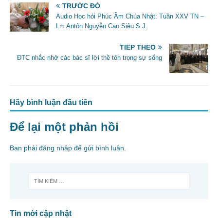
e
er
l
e
TRƯỚC ĐÓ
b
Audio Học hỏi Phúc Âm Chúa Nhật: Tuần XXV TN –
Lm Antôn Nguyễn Cao Siêu S.J.
o
o
TIẾP THEO
ĐTC nhắc nhở các bác sĩ lời thề tôn trọng sự sống
k
Hãy bình luận đầu tiên
Để lại một phản hồi
Bạn phải
đăng nhập
để gửi bình luận.
Tin mới cập nhật