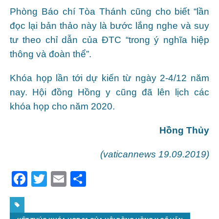
Phòng Báo chí Tòa Thánh cũng cho biết “lần
đọc lại bản thảo này là bước lắng nghe và suy
tư theo chỉ dẫn của ĐTC “trong ý nghĩa hiệp
thông và đoàn thể”.
Khóa họp lần tới dự kiến từ ngày 2-4/12 năm
nay. Hội đồng Hồng y cũng đã lên lịch các
khóa họp cho năm 2020.
Hồng Thủy
(vaticannews 19.09.2019)
F
T
E
S
a
w
m
h
c
itt
ai
ar