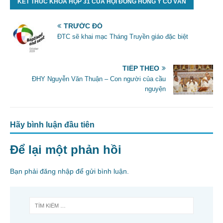
KẾT THÚC KHÓA HỌP 31 CỦA HỘI ĐỒNG HỒNG Y CỐ VẤN
e
er
l
e
b
TRƯỚC ĐÓ
o
ĐTC sẽ khai mạc Tháng Truyền giáo đặc biệt
o
k
TIẾP THEO
ĐHY Nguyễn Văn Thuận – Con người của cầu
nguyện
Hãy bình luận đầu tiên
Để lại một phản hồi
Bạn phải
đăng nhập
để gửi bình luận.