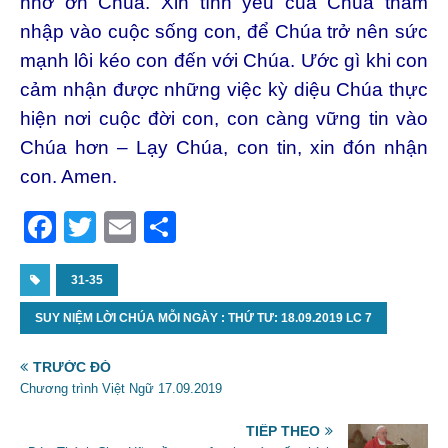
nhờ ơn Chúa. Xin tình yêu của Chúa thấm
nhập vào cuộc sống con, để Chúa trở nên sức
mạnh lôi kéo con đến với Chúa. Ước gì khi con
cảm nhận được những việc kỳ diệu Chúa thực
hiện nơi cuộc đời con, con càng vững tin vào
Chúa hơn – Lạy Chúa, con tin, xin đón nhận
con. Amen.
F
T
E
S
a
w
m
h
c
31-35
itt
ai
ar
e
er
l
e
SUY NIỆM LỜI CHÚA MỖI NGÀY : THỨ TƯ: 18.09.2019 LC 7
b
TRƯỚC ĐÓ
o
Chương trình Việt Ngữ 17.09.2019
o
TIẾP THEO