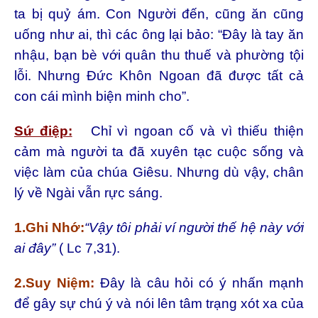
ta bị quỷ ám. Con Người đến, cũng ăn cũng
uống như ai, thì các ông lại bảo: “Đây là tay ăn
nhậu, bạn bè với quân thu thuế và phường tội
lỗi. Nhưng Đức Khôn Ngoan đã được tất cả
con cái mình biện minh cho”.
Sứ điệp:
Chỉ vì ngoan cố và vì thiếu thiện
cảm mà người ta đã xuyên tạc cuộc sống và
việc làm của chúa Giêsu. Nhưng dù vậy, chân
lý về Ngài vẫn rực sáng.
1.Ghi Nhớ:
“Vậy tôi phải ví người thế hệ này với
ai đây”
( Lc 7,31).
2.Suy Niệm:
Đây là câu hỏi có ý nhấn mạnh
để gây sự chú ý và nói lên tâm trạng xót xa của