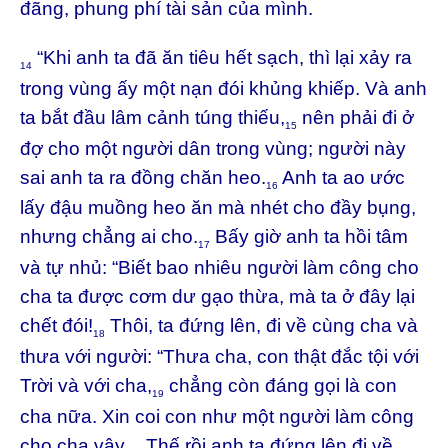
đãng, phung phí tài sản của mình.
“Khi anh ta đã ăn tiêu hết sạch, thì lại xảy ra
14
trong vùng ấy một nạn đói khủng khiếp. Và anh
ta bắt đầu lâm cảnh túng thiếu,
nên phải đi ở
15
đợ cho một người dân trong vùng; người này
sai anh ta ra đồng chăn heo.
Anh ta ao ước
16
lấy đậu muồng heo ăn mà nhét cho đầy bụng,
nhưng chẳng ai cho.
Bấy giờ anh ta hồi tâm
17
và tự nhủ: “Biết bao nhiêu người làm công cho
cha ta được cơm dư gạo thừa, mà ta ở đây lại
chết đói!
Thôi, ta đứng lên, đi về cùng cha và
18
thưa với người: “Thưa cha, con thật đắc tội với
Trời và với cha,
chẳng còn đáng gọi là con
19
cha nữa. Xin coi con như một người làm công
cho cha vậy.
Thế rồi anh ta đứng lên đi về