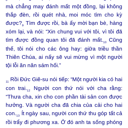
mà chẳng may đánh mất một đồng, lại không
thắp đèn, rồi quét nhà, moi móc tìm cho kỳ
được?
Tìm được rồi, bà ấy mời bạn bè, hàng
9
xóm lại, và nói: “Xin chung vui với tôi, vì tôi đã
tìm được đồng quan tôi đã đánh mất.
Cũng
10
thế, tôi nói cho các ông hay: giữa triều thần
Thiên Chúa, ai nấy sẽ vui mừng vì một người
tội lỗi ăn năn sám hối.”
Rồi Đức Giê-su nói tiếp: “Một người kia có hai
11
con trai.
Người con thứ nói với cha rằng:
12
“Thưa cha, xin cho con phần tài sản con được
hưởng. Và người cha đã chia của cải cho hai
con.
Ít ngày sau, người con thứ thu góp tất cả
13
rồi trẩy đi phương xa. Ở đó anh ta sống phóng