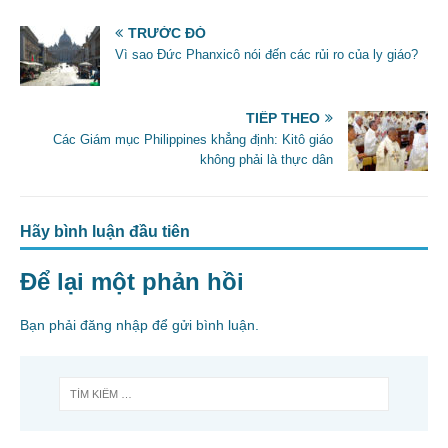
b
o
TRƯỚC ĐÓ
Vì sao Đức Phanxicô nói đến các rủi ro của ly giáo?
o
k
TIẾP THEO
Các Giám mục Philippines khẳng định: Kitô giáo
không phải là thực dân
Hãy bình luận đầu tiên
Để lại một phản hồi
Bạn phải
đăng nhập
để gửi bình luận.