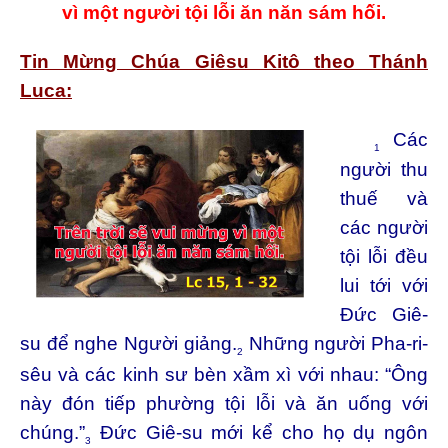
vì một người tội lỗi ăn năn sám hối.
Tin Mừng Chúa Giêsu Kitô theo Thánh
Luca:
Các
1
người thu
thuế và
các người
tội lỗi đều
lui tới với
Đức Giê-
su để nghe Người giảng.
Những người Pha-ri-
2
sêu và các kinh sư bèn xầm xì với nhau: “Ông
này đón tiếp phường tội lỗi và ăn uống với
chúng.”
Đức Giê-su mới kể cho họ dụ ngôn
3