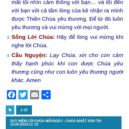
mắt tôi nhìn cảm thông với bạn… và tôi đến
với bạn với cả tấm lòng của kẻ nhận ra mình
được Thiên Chúa yêu thương. Để từ đó luôn
yêu thương và vui mừng với mọi người.
Sống Lời Chúa:
Hãy để lòng vui mừng khi
nghe lời Chúa.
Cầu Nguyện:
Lạy Chúa, xin cho con cảm
thấy hạnh phúc khi con được Chúa yêu
thương cũng như con luôn yêu thương người
khác.
Amen
F
T
E
S
a
w
m
h
c
1-32
itt
ai
ar
e
er
l
e
SUY NIỆM LỜI CHÚA MỖI NGÀY : CHÚA NHẬT XXIV TN:
15.09.2019 LC 15