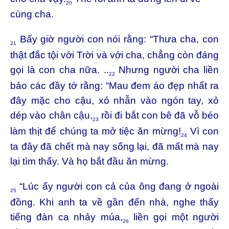
20
cùng cha.
Bấy giờ người con nói rằng: “Thưa cha, con
21
thật đắc tội với Trời và với cha, chẳng còn đáng
gọi là con cha nữa. ..
Nhưng người cha liền
22
bảo các đầy tớ rằng: “Mau đem áo đẹp nhất ra
đây mặc cho cậu, xỏ nhẫn vào ngón tay, xỏ
dép vào chân cậu,
rồi đi bắt con bê đã vỗ béo
23
làm thịt để chúng ta mở tiệc ăn mừng!
Vì con
24
ta đây đã chết mà nay sống lại, đã mất mà nay
lại tìm thấy. Và họ bắt đầu ăn mừng.
“Lúc ấy người con cả của ông đang ở ngoài
25
đồng. Khi anh ta về gần đến nhà, nghe thấy
tiếng đàn ca nhảy múa,
liền gọi một người
26