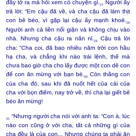
đầy tớ ra mà hỏi xem có chuyện gì.
Người ấy
27
trả lời: “Em cậu đã về, và cha cậu đã làm thịt
con bê béo, vì gặp lại cậu ấy mạnh khoẻ.
28
Người anh cả liền nổi giận và không chịu vào
nhà. Nhưng cha cậu ra năn nỉ.
Cậu trả lời
29
cha: “Cha coi, đã bao nhiêu năm trời con hầu
hạ cha, và chẳng khi nào trái lệnh, thế mà
chưa bao giờ cha cho lấy được một con dê con
để con ăn mừng với bạn bè.
Còn thằng con
30
của cha đó, sau khi đã nuốt hết của cải của
cha với bọn điếm, nay trở về, thì cha lại giết bê
béo ăn mừng!
“Nhưng người cha nói với anh ta: “Con à, lúc
31
nào con cũng ở với cha, tất cả những gì của
cha đều là của con.
Nhưng chúng ta phải ăn