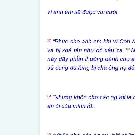
vì anh em sẽ được vui cười.
“Phúc cho anh em khi vì Con Ng
22
và bị xoá tên như đồ xấu xa.
N
23
này đây phần thưởng dành cho anh 
sứ cũng đã từng bị cha ông họ đố
“Nhưng khốn cho các ngươi là n
24
an ủi của mình rồi.
25