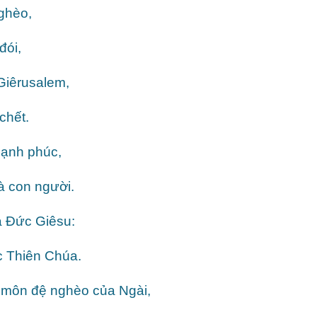
ghèo,
đói,
Giêrusalem,
chết.
ạnh phúc,
à con người.
a Đức Giêsu:
c Thiên Chúa.
môn đệ nghèo của Ngài,