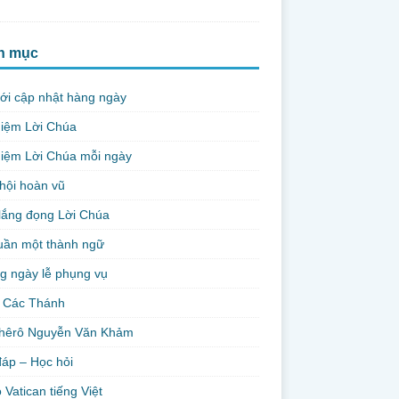
h mục
ới cập nhật hàng ngày
niệm Lời Chúa
iệm Lời Chúa mỗi ngày
hội hoàn vũ
lắng đọng Lời Chúa
uần một thành ngữ
g ngày lễ phụng vụ
 Các Thánh
hêrô Nguyễn Văn Khảm
đáp – Học hỏi
 Vatican tiếng Việt