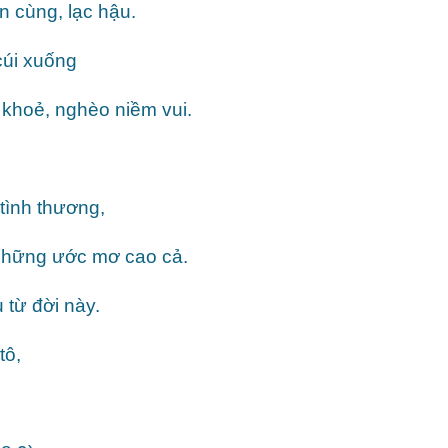
 cùng, lạc hậu.
cúi xuống
khoẻ, nghèo niềm vui.
 tình thương,
 những ước mơ cao cả.
 từ đời này.
tô,