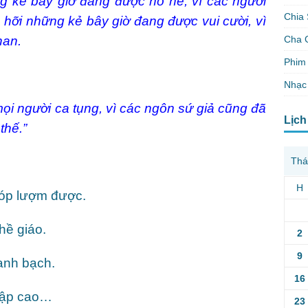
g kẻ bây giờ đang được no nê, vì các ngươi
Chia 
 hỡi những kẻ bây giờ đang được vui cười, vì
Cha 
han.
Phim 
Nhạc
ọi người ca tụng, vì các ngôn sứ giả cũng đã
Lịch
thế.”
Thá
H
 bóp lượm được.
ghề giáo.
2
9
anh bạch.
16
hập cao…
23