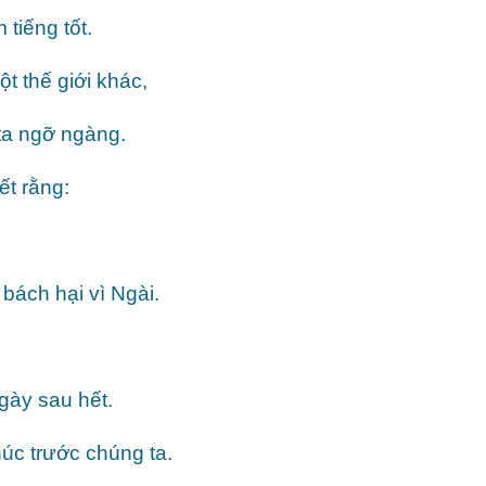
tiếng tốt.
t thế giới khác,
 ta ngỡ ngàng.
ết rằng:
 bách hại vì Ngài.
gày sau hết.
c trước chúng ta.