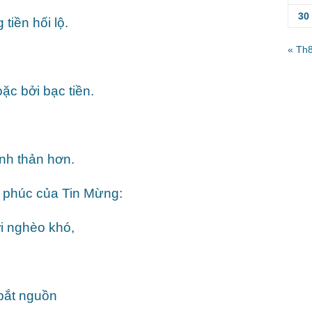
30
tiền hối lộ.
« Th
c bởi bạc tiền.
nh thản hơn.
 phúc của Tin Mừng:
i nghèo khó,
bắt nguồn