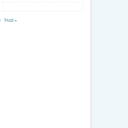
8
Th10 »