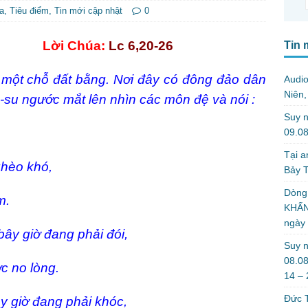
a
,
Tiêu điểm
,
Tin mới cập nhật
0
Lời Chúa:
Lc 6,20-26
Tin 
 một chỗ đất bằng. Nơi đây có đông đảo dân
Audi
Niên
-su ngước mắt lên nhìn các môn đệ và nói :
Suy n
09.08
Tại a
ghèo khó,
Bảy T
Dòng
m.
KHẤN
ngày
ây giờ đang phải đói,
Suy n
08.08
c no lòng.
14 –
Đức T
y giờ đang phải khóc,