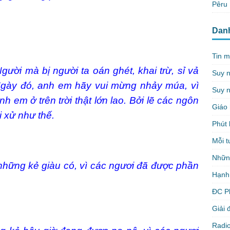
Pêru
Dan
Tin m
ười mà bị người ta oán ghét, khai trừ, sỉ vả
Suy 
gày đó, anh em hãy vui mừng nhảy múa, vì
Suy n
em ở trên trời thật lớn lao. Bởi lẽ các ngôn
Giáo 
i xử như thế.
Phút 
Mỗi t
Nhữn
hững kẻ giàu có, vì các ngươi đã được phần
Hạnh
ĐC P
Giải 
Radio