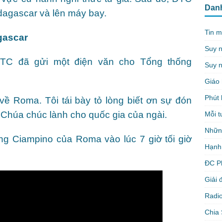
Dan
agascar và lên máy bay.
Tin m
gascar
Suy 
ĐTC đã gửi một điện văn cho Tổng thống
Suy n
Giáo 
Phút 
 về Roma. Tôi tái bày tỏ lòng biết ơn sự đón
in Chúa chúc lành cho quốc gia của ngài.
Mỗi t
Nhữn
ng Ciampino của Roma vào lúc 7 giờ tối giờ
Hạnh
ĐC P
Giải 
Radio
Chia 