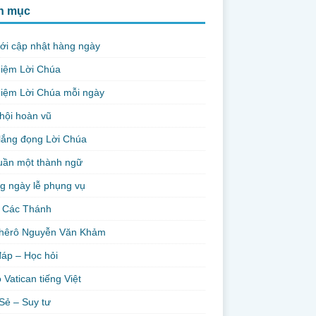
h mục
ới cập nhật hàng ngày
niệm Lời Chúa
iệm Lời Chúa mỗi ngày
hội hoàn vũ
lắng đọng Lời Chúa
uần một thành ngữ
g ngày lễ phụng vụ
 Các Thánh
hêrô Nguyễn Văn Khảm
đáp – Học hỏi
 Vatican tiếng Việt
Sẻ – Suy tư