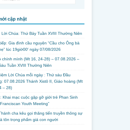
mới cập nhật
 Lời Chúa: Thứ Bảy Tuần XVIII Thường Niên
tiếp: Gia đình cầu nguyện “Cầu cho Ông bà
ẹ” lúc 19giờ00′ ngày 07/08/2026
 chính mình (Mt 16, 24-28) – 07.08.2026 –
Sáu Tuần XVIII Thường Niên
iệm Lời Chúa mỗi ngày : Thứ sáu Đầu
: 07.08.2026 Thánh Xistô II, Giáo hoàng (Mt
24 – 28)
i: Khai mạc cuộc gặp gỡ giới trẻ Phan Sinh
Franciscan Youth Meeting”
hánh cha kêu gọi thăng tiến truyền thông sự
và tôn trọng phẩm giá con người