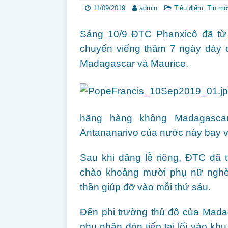
11/09/2019
admin
Tiêu điểm
,
Tin mớ
Sáng 10/9 ĐTC Phanxicô đã từ 
chuyến viếng thăm 7 ngày dày 
Madagascar và Maurice.
hãng hàng không Madagasca
Antananarivo của nước này bay 
Sau khi dâng lễ riêng, ĐTC đã 
chào khoảng mười phụ nữ nghè
thần giúp đỡ vào mỗi thứ sáu.
Đến phi trường thủ đô của Mad
phu nhân đón tiếp tại lối vào kh