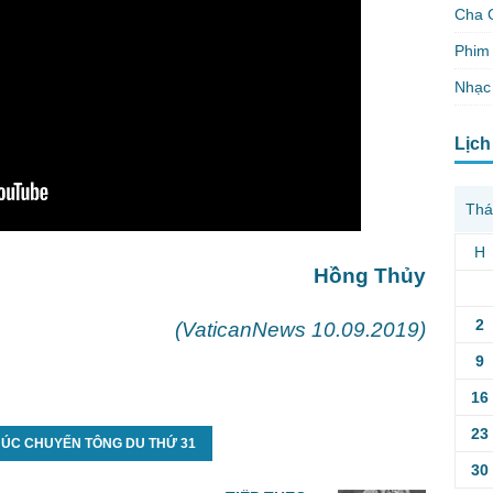
Cha 
Phim 
Nhạc
Lịch
Thá
H
Hồng Thủy
2
(VaticanNews 10.09.2019)
9
16
23
HÚC CHUYẾN TÔNG DU THỨ 31
30