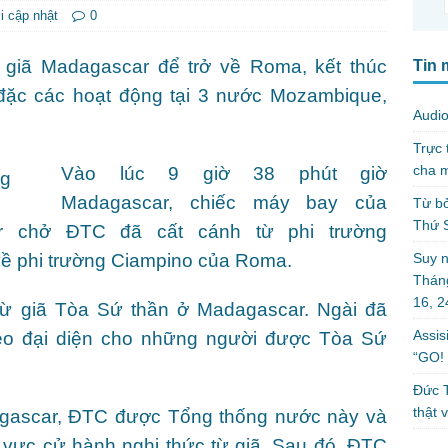
i cập nhật
0
giã Madagascar để trở về Roma, kết thúc
Tin 
đặc các hoạt động tại 3 nước Mozambique,
Audio
Trực 
cha m
Vào lúc 9 giờ 38 phút giờ
Madagascar, chiếc máy bay của
Từ bỏ
Thứ 
r chở ĐTC đã cất cánh từ phi trường
Suy n
về phi trường Ciampino của Roma.
Tháng
16, 
từ giã Tòa Sứ thần ở Madagascar. Ngài đã
Assis
o đại diện cho những người được Tòa Sứ
“GO! 
Đức T
thật 
agascar, ĐTC được Tổng thống nước này và
u vực cử hành nghi thức từ giã. Sau đó, ĐTC