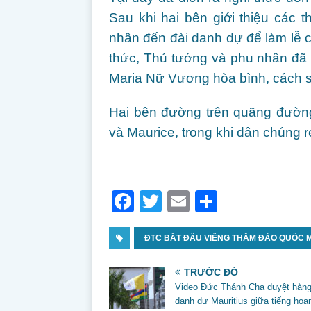
Sau khi hai bên giới thiệu các
nhân đến đài danh dự để làm lễ c
thức, Thủ tướng và phu nhân đã
Maria Nữ Vương hòa bình, cách s
Hai bên đường trên quãng đường
và Maurice, trong khi dân chúng 
F
T
E
S
a
w
m
h
c
ĐTC BẮT ĐẦU VIẾNG THĂM ĐẢO QUỐC 
itt
ai
ar
e
er
l
e
TRƯỚC ĐÓ
b
Video Đức Thánh Cha duyệt hàn
danh dự Mauritius giữa tiếng hoa