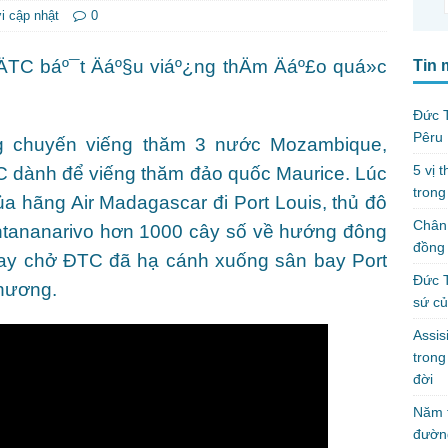
i cập nhật
0
Tin 
Đức T
Pêru
ng chuyến viếng thăm 3 nước Mozambique,
5 vị 
 dành để viếng thăm đảo quốc Maurice. Lúc
trong
a hãng Air Madagascar đi Port Louis, thủ đô
Chân 
tananarivo hơn 1000 cây số về hướng đông
đồng 
bay chở ĐTC đã hạ cánh xuống sân bay Port
Đức T
phương.
sứ c
Assis
tron
đời
Năm t
đườn