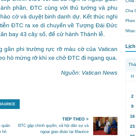
Chia 
 thành phần, ĐTC cùng với thủ tướng và phu
Cha 
hào cờ và duyệt binh danh dự. Kết thúc nghi
Phim 
 tiễn ĐTC ra xe di chuyển về Tượng Đài Đức
Nhạc
ân bay 43 cây số, để cử hành Thánh lễ.
Lịch
 gần phi trường rực rỡ màu cờ của Vatican
reo hò mừng rỡ khi xe chở ĐTC đi ngang qua.
Thá
Nguồn: Vatican News
H
2
MAURICE
9
16
TIẾP THEO
g quân
ĐTC gặp chính quyền, xã hội dân sự và
23
n hô
ngoại giao đoàn tại Maurice