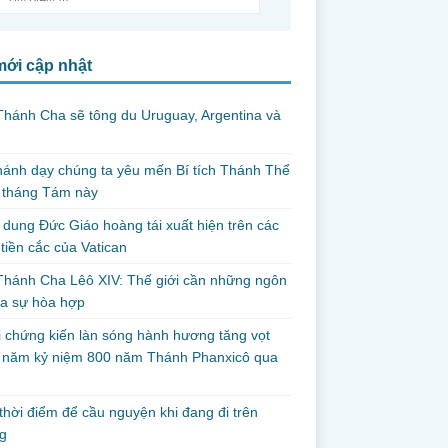
mới cập nhật
hánh Cha sẽ tông du Uruguay, Argentina và
thánh dạy chúng ta yêu mến Bí tích Thánh Thể
 tháng Tám này
dung Đức Giáo hoàng tái xuất hiện trên các
tiền cắc của Vatican
hánh Cha Lêô XIV: Thế giới cần những ngôn
ủa sự hòa hợp
i chứng kiến làn sóng hành hương tăng vọt
g năm kỷ niệm 800 năm Thánh Phanxicô qua
hời điểm để cầu nguyện khi đang đi trên
g