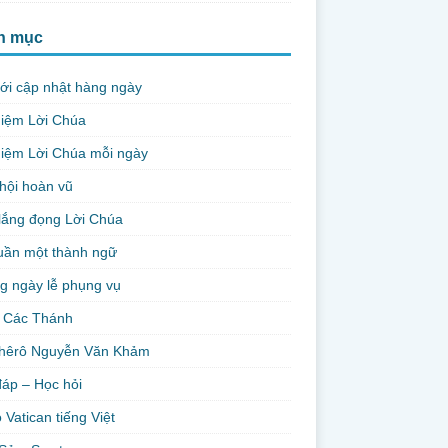
h mục
ới cập nhật hàng ngày
niệm Lời Chúa
iệm Lời Chúa mỗi ngày
hội hoàn vũ
lắng đọng Lời Chúa
uần một thành ngữ
g ngày lễ phụng vụ
 Các Thánh
hêrô Nguyễn Văn Khảm
đáp – Học hỏi
 Vatican tiếng Việt