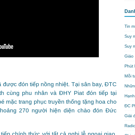
Dan
Tin m
Suy 
Suy n
Giáo 
Phút 
Mỗi t
 được đón tiếp nồng nhiệt. Tại sân bay, ĐTC
Nhữn
h cùng phu nhân và ĐHY Piat đón tiếp tại
Hạnh
bé mặc trang phục truyền thống tặng hoa cho
ĐC P
khoảng 270 người hiện diện chào đón Đức
Giải 
Radio
tiếp chính thức với tất cả nghi lễ ngoại giao.