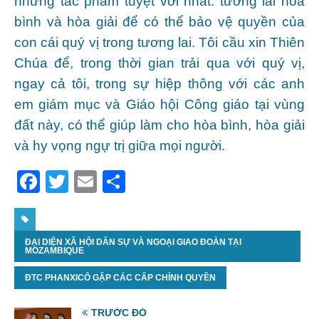
những tác phẩm tuyệt vời nhất: tương lai hòa
bình và hòa giải để có thể bảo vệ quyền của
con cái quý vị trong tương lai. Tôi cầu xin Thiên
Chúa để, trong thời gian trải qua với quý vị,
ngay cả tôi, trong sự hiệp thông với các anh
em giám mục và Giáo hội Công giáo tại vùng
đất này, có thể giúp làm cho hòa bình, hòa giải
và hy vọng ngự trị giữa mọi người.
F
T
E
S
a
w
m
h
c
itt
ai
ar
ĐẠI DIỆN XÃ HỘI DÂN SỰ VÀ NGOẠI GIAO ĐOÀN TẠI
e
er
l
e
MOZAMBIQUE
b
ĐTC PHANXICÔ GẶP CÁC CẤP CHÍNH QUYỀN
o
o
TRƯỚC ĐÓ