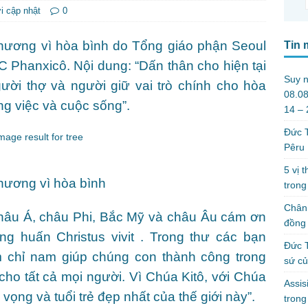
i cập nhật
0
hương vì hòa bình do Tổng giáo phận Seoul
Tin 
C Phanxicô. Nội dung: “Dấn thân cho hiện tại
Suy n
gười thợ và người giữ vai trò chính cho hòa
08.08
ng việc và cuộc sống”.
14 –
Đức T
Pêru
5 vị 
hương vì hòa bình
trong
Chân 
châu Á, châu Phi, Bắc Mỹ và châu Âu cám ơn
đồng 
ng huấn Christus vivit . Trong thư các bạn
Đức T
 chỉ nam giúp chúng con thành công trong
sứ c
ho tất cả mọi người. Vì Chúa Kitô, với Chúa
Assis
 vọng và tuổi trẻ đẹp nhất của thế giới này”.
tron