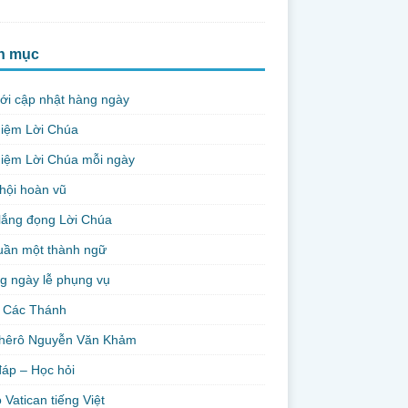
h mục
ới cập nhật hàng ngày
niệm Lời Chúa
iệm Lời Chúa mỗi ngày
hội hoàn vũ
lắng đọng Lời Chúa
uần một thành ngữ
g ngày lễ phụng vụ
 Các Thánh
hêrô Nguyễn Văn Khảm
đáp – Học hỏi
 Vatican tiếng Việt