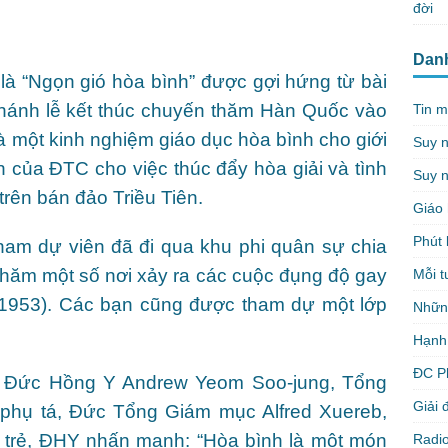
đời
Dan
à “Ngọn gió hòa bình” được gợi hứng từ bài
hánh lễ kết thúc chuyến thăm Hàn Quốc vào
Tin m
 một kinh nghiệm giáo dục hòa bình cho giới
Suy 
n của ĐTC cho việc thúc đẩy hòa giải và tình
Suy n
 trên bán đảo Triều Tiên.
Giáo 
Phút 
ham dự viên đã đi qua khu phi quân sự chia
thăm một số nơi xảy ra các cuộc đụng độ gay
Mỗi t
0-1953). Các bạn cũng được tham dự một lớp
Nhữn
Hạnh
ĐC P
có Đức Hồng Y Andrew Yeom Soo-jung, Tổng
Giải 
phụ tá, Đức Tổng Giám mục Alfred Xuereb,
 trẻ, ĐHY nhấn mạnh: “Hòa bình là một món
Radio