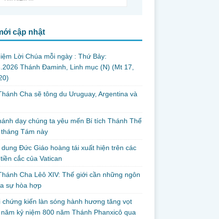
mới cập nhật
iệm Lời Chúa mỗi ngày : Thứ Bảy:
.2026 Thánh Đaminh, Linh mục (N) (Mt 17,
 20)
hánh Cha sẽ tông du Uruguay, Argentina và
thánh dạy chúng ta yêu mến Bí tích Thánh Thể
 tháng Tám này
dung Đức Giáo hoàng tái xuất hiện trên các
tiền cắc của Vatican
hánh Cha Lêô XIV: Thế giới cần những ngôn
ủa sự hòa hợp
i chứng kiến làn sóng hành hương tăng vọt
g năm kỷ niệm 800 năm Thánh Phanxicô qua