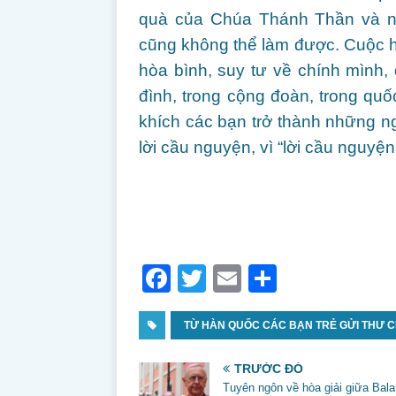
quà của Chúa Thánh Thần và nếu
cũng không thể làm được. Cuộc 
hòa bình, suy tư về chính mình,
đình, trong cộng đoàn, trong q
khích các bạn trở thành những n
lời cầu nguyện, vì “lời cầu nguyệ
F
T
E
S
a
w
m
h
c
TỪ HÀN QUỐC CÁC BẠN TRẺ GỬI THƯ 
itt
ai
ar
e
er
l
e
TRƯỚC ĐÓ
b
Tuyên ngôn về hòa giải giữa Bala