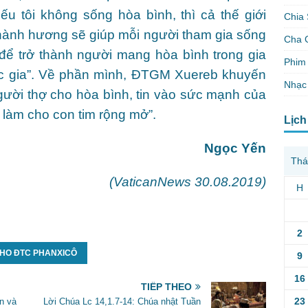
 tôi không sống hòa bình, thì cả thế giới
Chia 
hành hương sẽ giúp mỗi người tham gia sống
Cha 
 để trở thành người mang hòa bình trong gia
Phim 
uốc gia”. Về phần mình, ĐTGM Xuereb khuyến
Nhạc
gười thợ cho hòa bình, tin vào sức mạnh của
n làm cho con tim rộng mở”.
Lịch
Ngọc Yến
Thá
(VaticanNews 30.08.2019)
H
2
CHO ĐTC PHANXICÔ
9
16
TIẾP THEO
23
n và
Lời Chúa Lc 14,1.7-14: Chúa nhật Tuần