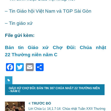
– Tin Giáo hội Việt Nam và TGP Sài Gòn
– Tin giáo xứ
File gửi kèm:
Bản tin Giáo xứ Chợ Đũi: Chúa nhật
22 Thường niên năm C
F
T
E
S
a
w
m
h
c
itt
ai
ar
GIÁO XỨ CHỢ ĐŨI: BẢN TIN 387 CHÚA NHẬT 22 THƯỜNG NIÊN
e
er
l
e
- NĂM C
b
TRƯỚC ĐÓ
o
Lời Chúa Lc 14,1.7-14: Chúa nhật Tuần XXII Thường