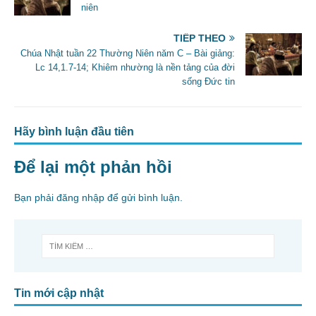
o
niên
k
TIẾP THEO
Chúa Nhật tuần 22 Thường Niên năm C – Bài giảng:
Lc 14,1.7-14; Khiêm nhường là nền tảng của đời
sống Đức tin
Hãy bình luận đầu tiên
Để lại một phản hồi
Bạn phải
đăng nhập
để gửi bình luận.
Tin mới cập nhật