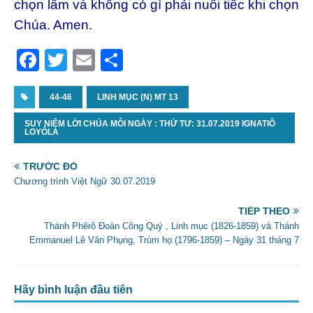
chọn lầm và không có gì phải nuối tiếc khi chọn
Chúa. Amen.
F
T
E
S
a
w
m
h
c
44-46
itt
ai
LINH MỤC (N) MT 13
ar
e
er
l
e
SUY NIỆM LỜI CHÚA MỖI NGÀY : THỨ TƯ: 31.07.2019 IGNATIÔ
LOYÔLA
b
o
TRƯỚC ĐÓ
Chương trình Việt Ngữ 30.07.2019
o
k
TIẾP THEO
Thánh Phêrô Đoàn Công Quý , Linh mục (1826-1859) và Thánh
Emmanuel Lê Văn Phụng, Trùm họ (1796-1859) – Ngày 31 tháng 7
Hãy bình luận đầu tiên