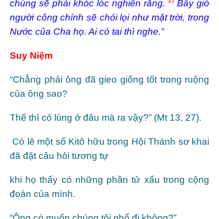
chúng sẽ phải khóc lóc nghiến răng.
Bấy giờ
43
người công chính sẽ chói lọi như mặt trời, trong
Nước của Cha họ. Ai có tai thì nghe.”
Suy Niệm
“Chẳng phải ông đã gieo giống tốt trong ruộng
của ông sao?
Thế thì cỏ lùng ở đâu mà ra vậy?” (Mt 13, 27).
Có lẽ một số Kitô hữu trong Hội Thánh sơ khai
đã đặt câu hỏi tương tự
khi họ thấy có những phần tử xấu trong cộng
đoàn của mình.
“Ông có muốn chúng tôi nhổ đi không?”