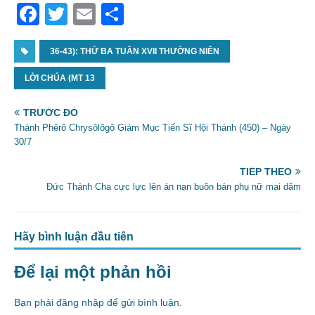
F
T
E
S
a
w
m
h
c
36-43): THỨ BA TUẦN XVII THƯỜNG NIÊN
itt
ai
ar
e
er
l
e
LỜI CHÚA (MT 13
b
TRƯỚC ĐÓ
o
Thánh Phêrô Chrysôlôgô Giám Mục Tiến Sĩ Hội Thánh (450) – Ngày
30/7
o
k
TIẾP THEO
Đức Thánh Cha cực lực lên án nạn buôn bán phụ nữ mại dâm
Hãy bình luận đầu tiên
Để lại một phản hồi
Bạn phải
đăng nhập
để gửi bình luận.