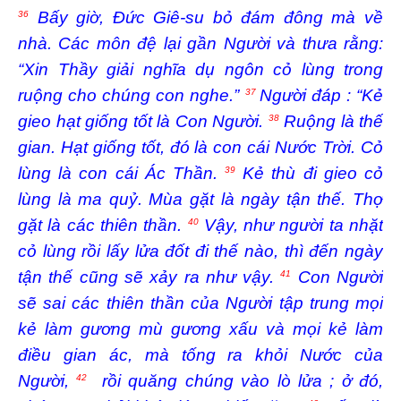
Bấy giờ, Đức Giê-su bỏ đám đông mà về
36
nhà. Các môn đệ lại gần Người và thưa rằng:
“Xin Thầy giải nghĩa dụ ngôn cỏ lùng trong
ruộng cho chúng con nghe.”
Người đáp : “Kẻ
37
gieo hạt giống tốt là Con Người.
Ruộng là thế
38
gian. Hạt giống tốt, đó là con cái Nước Trời. Cỏ
lùng là con cái Ác Thần.
Kẻ thù đi gieo cỏ
39
lùng là ma quỷ. Mùa gặt là ngày tận thế. Thợ
gặt là các thiên thần.
Vậy, như người ta nhặt
40
cỏ lùng rồi lấy lửa đốt đi thế nào, thì đến ngày
tận thế cũng sẽ xảy ra như vậy.
Con Người
41
sẽ sai các thiên thần của Người tập trung mọi
kẻ làm gương mù gương xấu và mọi kẻ làm
điều gian ác, mà tống ra khỏi Nước của
Người,
rồi quăng chúng vào lò lửa ; ở đó,
42