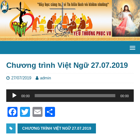
Chương trình Việt Ngữ 27.07.2019
27/07/2019
admin
Trình
00:00
00:00
phát
âm
F
T
E
S
thanh
a
w
m
h
c
CHƯƠNG TRÌNH VIỆT NGỮ 27.07.2019
itt
ai
ar