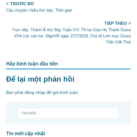
e
er
l
e
TRƯỚC ĐÓ
b
Câu chuyện chiều thứ bảy: Thời gian
o
TIẾP THEO
o
Trực tiếp: Thánh lễ thứ Bảy Tuần XVI TN tại Giáo Họ Thánh Giuse
Vĩnh Lộc vào lúc 18giờ00 ngày 27/7/2019. Chủ tế Linh mục Giuse
k
Trần Viết Thái
Hãy bình luận đầu tiên
Để lại một phản hồi
Bạn phải
đăng nhập
để gửi bình luận.
Tin mới cập nhật