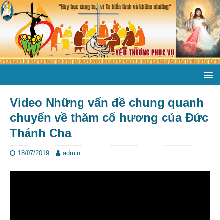
Video Những vấn đề chung quanh
chuyến về thăm cố hương của Đức
Thánh Cha
18/07/2019
admin