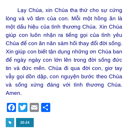
Lạy Chúa, xin Chúa tha thứ cho sự cứng
lòng và vô tâm của con. Mỗi một hồng ân là
một dấu hiệu của tình thương Chúa. Xin Chúa
giúp con luôn nhận ra tiếng gọi của tình yêu
Chúa để con ăn năn sám hối thay đổi đời sống.
Xin giúp con biết tận dụng những ơn Chúa ban
để ngày ngày con lớn lên trong đời sống đức
tin và đức mến. Chúa đi qua đời con, giơ tay
vẫy gọi dồn dập, con nguyện bước theo Chúa
và sống xứng đáng với tình thương Chúa.
Amen.
F
T
E
S
a
w
m
h
c
20-24
itt
ai
ar