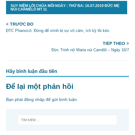
e
er
l
e
SUY NIỆM LỜI CHÚA MỖI NGÀY : THỨ BA: 16.07.2019 ĐỨC MẸ
NÚI CARMÊLÔ MT 11
b
o
TRƯỚC ĐÓ
ĐTC Phanxicô: Đừng để mình bị sự vô cảm, ích kỷ lôi kéo
o
k
TIẾP THEO
Đức Trinh nữ Maria núi Camêlô – Ngày 16/7
Hãy bình luận đầu tiên
Để lại một phản hồi
Bạn phải
đăng nhập
để gửi bình luận.