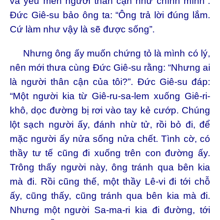
và yêu mến người thân cận như chính mình”.
Đức Giê-su bảo ông ta: “Ông trả lời đúng lắm.
Cứ làm như vậy là sẽ được sống”.
Nhưng ông ấy muốn chứng tỏ là mình có lý,
nên mới thưa cùng Đức Giê-su rằng: “Nhưng ai
là người thân cận của tôi?”. Đức Giê-su đáp:
“Một người kia từ Giê-ru-sa-lem xuống Giê-ri-
khô, dọc đường bị rơi vào tay kẻ cướp. Chúng
lột sạch người ấy, đánh nhừ tử, rồi bỏ đi, để
mặc người ấy nửa sống nửa chết. Tình cờ, có
thầy tư tế cũng đi xuống trên con đường ấy.
Trông thấy người này, ông tránh qua bên kia
mà đi. Rồi cũng thế, một thầy Lê-vi đi tới chỗ
ấy, cũng thấy, cũng tránh qua bên kia mà đi.
Nhưng một người Sa-ma-ri kia đi đường, tới