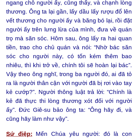
ngang chỗ người ấy, cũng thấy, và chạnh lòng
thương. Ông ta lại gần, lấy dầu lấy rượu đổ lên
vết thương cho người ấy và băng bó lại, rồi đặt
người ấy trên lưng lừa của mình, đưa về quán
trọ mà săn sóc. Hôm sau, ông lấy ra hai quan
tiền, trao cho chủ quán và nói: “Nhờ bác săn
sóc cho người này, có tốn kém thêm bao
nhiêu, thì khi trở về, chính tôi sẽ hoàn lại bác”.
Vậy theo ông nghĩ, trong ba người đó, ai đã tỏ
ra là người thân cận với người đã bị rơi vào tay
kẻ cướp?”. Người thông luật trả lời: “Chính là
kẻ đã thực thi lòng thương xót đối với người
ấy”. Đức Giê-su bảo ông ta: “Ông hãy đi, và
cũng hãy làm như vậy”.
Sứ điệp:
Mến Chúa yêu người: đó là con