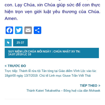
con. Lạy Chúa, xin Chúa giúp sức để con thực
hiện trọn vẹn giới luật yêu thương của Chúa.
Amen.
F
T
E
S
a
w
m
h
c
25-37
itt
ai
ar
e
er
l
e
SUY NIỆM LỜI CHÚA MỖI NGÀY : CHÚA NHẬT XV TN:
14.07.2019 LC 10
b
o
TRƯỚC ĐÓ
Trực tiếp: Thánh lễ rửa tội Tân tòng tại Giáo điểm Vĩnh Lộc vào lúc
o
18giờ00 ngày 13/7/2019. Chủ tế Linh mục Giuse Trần Viết Thái
k
TIẾP THEO
Thánh Kateri Tekakwitha – Bông huệ của dân Mohawk