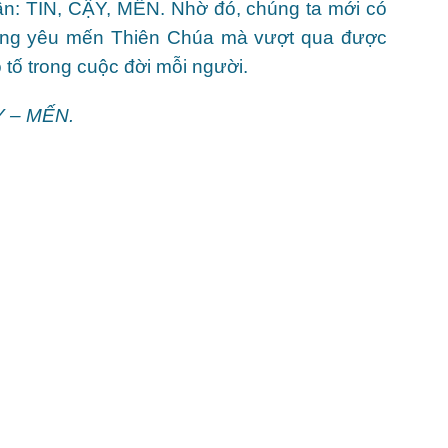
ần: TIN, CẬY, MẾN. Nhờ đó, chúng ta mới có
t lòng yêu mến Thiên Chúa mà vượt qua được
 tố trong cuộc đời mỗi người.
Y – MẾN.