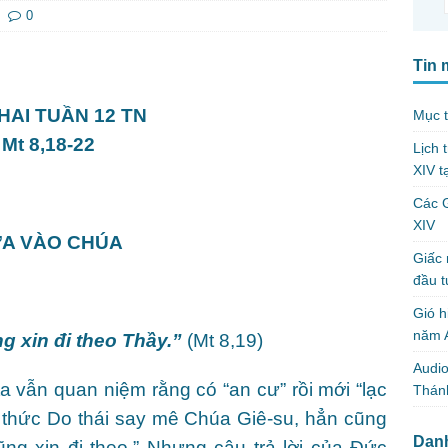
0
Tin 
HAI TUẦN 12 TN
Mục t
Mt 8,18-22
Lịch 
XIV t
Các 
XIV
A VÀO CHÚA
Giấc 
đầu t
Gió h
năm A
g xin đi theo Thầy.”
(Mt 8,19)
Audio
 vẫn quan niệm rằng có “an cư” rồi mới “lạc
Thánh
í thức Do thái say mê Chúa Giê-su, hẳn cũng
Dan
ũng xin đi theo.” Nhưng câu trả lời của Đức