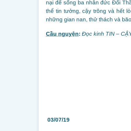
nại để sống ba nhân đức Đối Th
thể tin tưởng, cậy trông và hế
những gian nan, thử thách và bão
Cầu nguyện
:
Đọc kinh TIN – CẬ
03/07/19