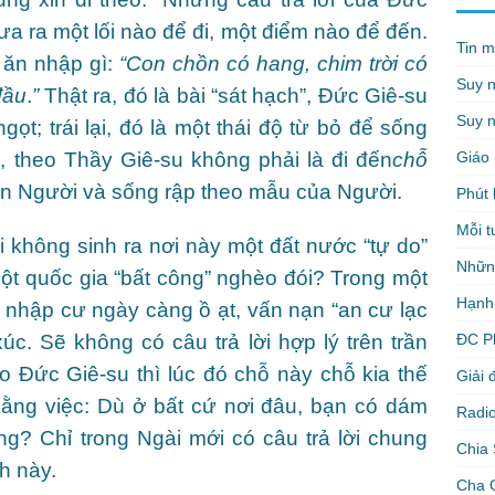
ưa ra một lối nào để đi, một điểm nào để đến.
Tin m
 ăn nhập gì:
“Con chồn có hang, chim trời có
Suy 
đầu
.
”
Thật ra, đó là bài “sát hạch”, Đức Giê-su
Suy n
ọt; trái lại, đó là một thái độ từ bỏ để sống
Giáo 
ế, theo Thầy Giê-su không phải là đi đến
chỗ
n Người và sống rập theo mẫu của Người.
Phút 
Mỗi t
i không sinh ra nơi này một đất nước “tự do”
Nhữn
 một quốc gia “bất công” nghèo đói? Trong một
Hạnh
ân nhập cư ngày càng ồ ạt, vấn nạn “an cư lạc
ĐC P
c. Sẽ không có câu trả lời hợp lý trên trần
eo Đức Giê-su thì lúc đó chỗ này chỗ kia thế
Giải 
bằng việc: Dù ở bất cứ nơi đâu, bạn có dám
Radio
g? Chỉ trong Ngài mới có câu trả lời chung
Chia 
h này.
Cha 