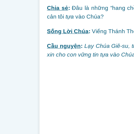
Chia sẻ
:
Đâu là những “hang chồ
cản tôi
tựa
vào Chúa?
Sống Lời Chúa
:
Viếng Thánh Thể
Cầu nguyện
:
Lạy Chúa Giê-su, tr
xin cho con vững tin tựa vào Chú