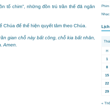
Phim 
n tổ chim”, những đồn trú trần thế đã ngăn
Nhạc
 Chúa để thể hiện quyết tâm theo Chúa.
Lịch
ần gian chỗ này bất công, chỗ kia bất nhân,
Thá
a. Amen.
H
1
8
15
22
29
« Th