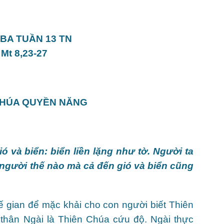
BA TUẦN 13 TN
Mt 8,23-27
CHÚA QUYỀN NĂNG
ó và biển: biển liền lặng như tờ. Người ta
 người thế nào mà cả đến gió và biển cũng
 gian để mặc khải cho con người biết Thiên
thân Ngài là Thiên Chúa cứu độ. Ngài thực