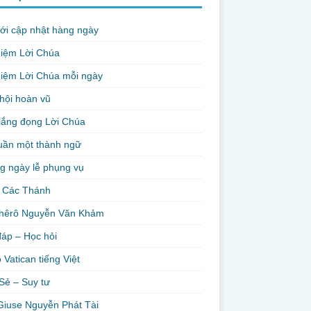
ới cập nhật hàng ngày
niệm Lời Chúa
iệm Lời Chúa mỗi ngày
hội hoàn vũ
lắng đọng Lời Chúa
uần một thành ngữ
g ngày lễ phụng vụ
 Các Thánh
hêrô Nguyễn Văn Khảm
đáp – Học hỏi
 Vatican tiếng Việt
Sẻ – Suy tư
Giuse Nguyễn Phát Tài