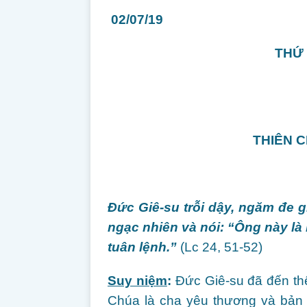
02/07/19
THỨ 
THIÊN 
Đức Giê-su trỗi dậy, ngăm đe gi
ngạc nhiên và nói: “Ông này là
tuân lệnh.”
(Lc 24, 51-52)
Suy niệm
:
Đức Giê-su đã đến thế
Chúa là cha yêu thương và bản 