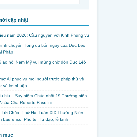
mới cập nhật
iêu năm 2026: Cầu nguyện với Kinh Phụng vụ
trình chuyến Tông du bốn ngày của Đức Lêô
ại Pháp
Giáo hội Nam Mỹ vui mừng chờ đón Đức Lêô
mơ AI phục vụ mọi người trước phép thử về
ư và lợi nhuận
iu hiu – Suy niệm Chúa nhật 19 Thường niên
 của Cha Roberto Pasolini
 Lời Chúa: Thứ Hai Tuần XIX Thường Niên –
 Laurenso, Phó tế, Tử đạo, lễ kính
h mục