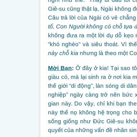
Giê-su cũng thật lạ, Ngài không đ
Câu trả lời của Ngài có vẻ chẳng
tổ, Con Người không có chỗ tựa 
không đưa ra một lời dụ dỗ kẹo ng
“khó nghèo” và siêu thoát. Vì th
này chỗ kia
nhưng là theo một Co
Mời Bạn
:
Ở đây ở kia! Tại sao tô
giàu có, mà lại sinh ra ở nơi kia
thế giới “di động”, làn sóng di d
nghiệp” ngày càng trở nên bức xú
gian này. Do vậy, chỉ khi bạn th
này thế nọ không hệ trọng cho 
sống giống như Đức Giê-su khôn
quyết của những vấn đề nhân sin