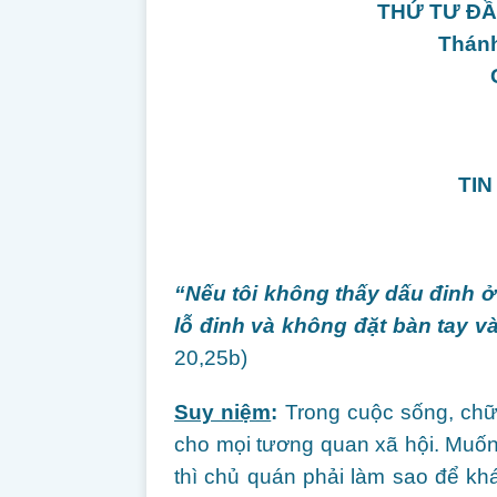
THỨ TƯ ĐẦ
Thánh
TIN
“
Nếu tôi không thấy dấu đinh ở
lỗ đinh và không đặt bàn tay v
20,25b)
Suy niệm
:
Trong cuộc sống, chữ 
cho mọi tương quan xã hội. Muố
thì chủ quán phải làm sao để kh