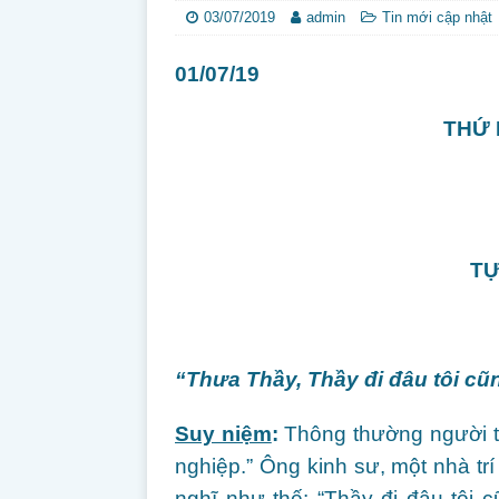
03/07/2019
admin
Tin mới cập nhật
01/07/19
THỨ 
TỰ
“Thưa Thầy, Thầy đi đâu tôi cũn
Suy niệm
:
Thông thường người ta
nghiệp.” Ông kinh sư, một nhà tr
nghĩ như thế: “Thầy đi đâu tôi c