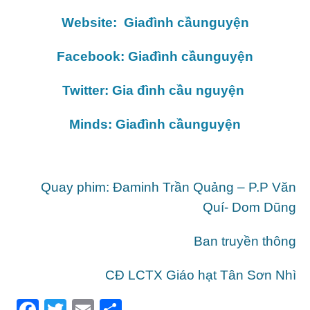
Website: Giađình cầunguyện
Facebook: Giađình cầunguyện
Twitter: Gia đình cầu nguyện
Minds: Giađình cầunguyện
Quay phim: Đaminh Trần Quảng – P.P Văn
Quí- Dom Dũng
Ban truyền thông
CĐ LCTX Giáo hạt Tân Sơn Nhì
F
T
E
S