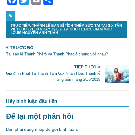
a
w
m
h
c
itt
ai
ar
TRỰC TIẾP: THÁNH LỄ BAN BÍ TÍCH THÊM SỨC TẠI TẠI G.X TÂN
e
er
l
e
VIỆT LÚC 17H30 NGÀY 29/6/2019. CHỦ TẾ ĐỨC GIÁM MỤC
LOUIS NGUYỄN ANH TUẤN
b
o
TRƯỚC ĐÓ
Tại sao lễ Thánh Phêrô và Thánh Phaolô chung với nhau?
o
k
TIẾP THEO
Gia đình Phạt Tạ Thánh Tâm G.x Nhân Hoà: Thánh lễ
mừng bổn mạng 28/6/2019
Hãy bình luận đầu tiên
Để lại một phản hồi
Bạn phải
đăng nhập
để gửi bình luận.