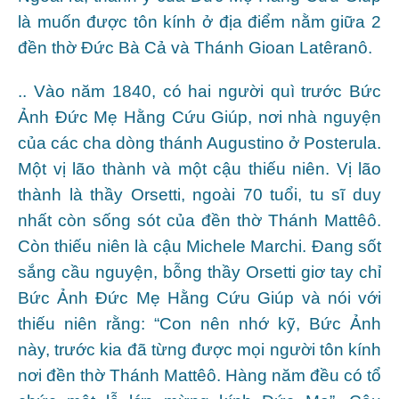
là muốn được tôn kính ở địa điểm nằm giữa 2
đền thờ Đức Bà Cả và Thánh Gioan Latêranô.
.. Vào năm 1840, có hai người quì trước Bức
Ảnh Đức Mẹ Hằng Cứu Giúp, nơi nhà nguyện
của các cha dòng thánh Augustino ở Posterula.
Một vị lão thành và một cậu thiếu niên. Vị lão
thành là thầy Orsetti, ngoài 70 tuổi, tu sĩ duy
nhất còn sống sót của đền thờ Thánh Mattêô.
Còn thiếu niên là cậu Michele Marchi. Đang sốt
sắng cầu nguyện, bỗng thầy Orsetti giơ tay chỉ
Bức Ảnh Đức Mẹ Hằng Cứu Giúp và nói với
thiếu niên rằng: “Con nên nhớ kỹ, Bức Ảnh
này, trước kia đã từng được mọi người tôn kính
nơi đền thờ Thánh Mattêô. Hàng năm đều có tổ