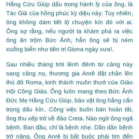
Hằng Cứu Giúp dấu trong hành lý của ông, là
Tác Giả của hồng phúc kỳ diệu này. Tuy nhiên,
ông không dám tiết lộ chuyện kín đó với ai.
Ông sợ rằng, nếu người ta khám phá ra việc
ông ăn trộm Bức Ảnh, hẳn ông sẽ bị ném
xuống biển như tiên tri Giona ngày xưa!.
Sau nhiều tháng trời lênh đênh từ cảng này
sang cảng nọ, thương gia Anrê đặt chân lên
thủ đô Roma, kinh thành muôn thưở của Giáo
Hội Công Giáo. Ông luôn mang theo Bức Ảnh
Đức Mẹ Hằng Cứu Giúp, bảo vật ông hằng cẩn
trọng dấu kín.. Công việc buôn bán hoàn tất,
ông thu xếp trở về đảo Creta. Nào ngờ ông ngã
bệnh. Ban đầu, chỉ là bệnh nhẹ. Dần dần bệnh
trở nặng. Ông Anrê bị bắt buộc phải tìm đến