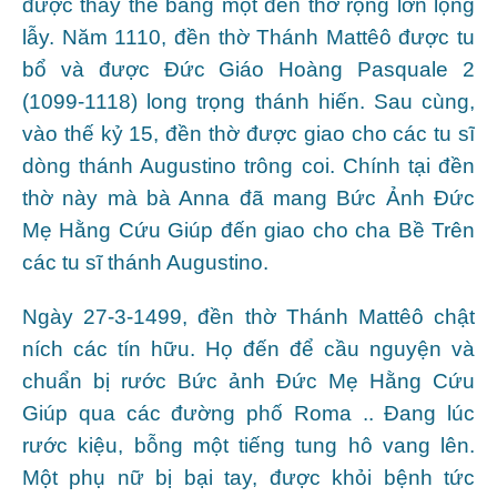
được thay thế bằng một đền thờ rộng lớn lộng
lẫy. Năm 1110, đền thờ Thánh Mattêô được tu
bổ và được Đức Giáo Hoàng Pasquale 2
(1099-1118) long trọng thánh hiến. Sau cùng,
vào thế kỷ 15, đền thờ được giao cho các tu sĩ
dòng thánh Augustino trông coi. Chính tại đền
thờ này mà bà Anna đã mang Bức Ảnh Đức
Mẹ Hằng Cứu Giúp đến giao cho cha Bề Trên
các tu sĩ thánh Augustino.
Ngày 27-3-1499, đền thờ Thánh Mattêô chật
ních các tín hữu. Họ đến để cầu nguyện và
chuẩn bị rước Bức ảnh Đức Mẹ Hằng Cứu
Giúp qua các đường phố Roma .. Đang lúc
rước kiệu, bỗng một tiếng tung hô vang lên.
Một phụ nữ bị bại tay, được khỏi bệnh tức