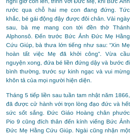
nghĩ giơ con lên, trình với Đức Mẹ, khi Bức Ảnh
rước qua chỗ hai mẹ con đang đứng. Tức
khắc, bé gái động đậy được đôi chân. Vài ngày
sau, bà mẹ mang con tới đền thờ Thánh
Alphonsô. Đến trước Bức Ảnh Đức Mẹ Hằng
Cứu Giúp, bà thưa lớn tiếng như sau: “Xin Mẹ
hoàn tất việc Mẹ đã khởi công”. Vừa cầu
nguyện xong, đứa bé liền đứng dậy và bước đi
bình thường, trước sự kinh ngạc và vui mừng
khôn tả của mọi người hiện diện.
Tháng 5 tiếp liền sau tuần tam nhật năm 1866,
đã được cử hành với trọn lòng đạo đức và hết
sức sốt sắng. Đức Giáo Hoàng chân phước
Pio 9 cũng đích thân đến kính viếng Bức Ảnh
Đức Mẹ Hằng Cứu Giúp. Ngài cũng nhận một