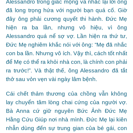
Alessandro trong giấc mộng và nhắc lại lời ông
đã long trọng hứa với người bạn quá cố. Giờ
đây ông phải cương quyết thi hành. Đức Mẹ
hiện ra ba lần, nhưng vô hiệu, vì ông
Alessandro quá nể sợ vợ. Lần hiện ra thứ tư,
Đức Mẹ nghiêm khắc nói với ông: “Mẹ đã nhắc
con ba lần. Nhưng vô ích. Vậy thì, cách tốt nhất
để Mẹ có thể ra khỏi nhà con, là chính con phải
ra trước!”. Và thật thế, ông Alessandro đã tắt
thở sau vỏn vẹn vài ngày lâm bệnh.
Cái chết thảm thương của chồng vẫn không
lay chuyển tâm lòng chai cứng của người vợ.
Bà Anna cứ giữ nguyên Bức Ảnh Đức Mẹ
Hằng Cứu Giúp nơi nhà mình. Đức Mẹ lại kiên
nhẫn dùng đến sự trung gian của bé gái, con