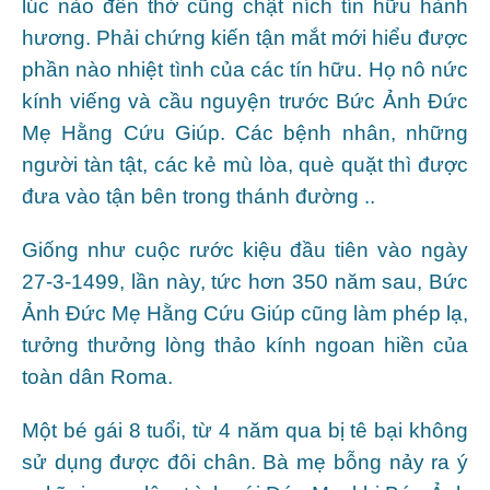
lúc nào đền thờ cũng chật ních tín hữu hành
hương. Phải chứng kiến tận mắt mới hiểu được
phần nào nhiệt tình của các tín hữu. Họ nô nức
kính viếng và cầu nguyện trước Bức Ảnh Đức
Mẹ Hằng Cứu Giúp. Các bệnh nhân, những
người tàn tật, các kẻ mù lòa, què quặt thì được
đưa vào tận bên trong thánh đường ..
Giống như cuộc rước kiệu đầu tiên vào ngày
27-3-1499, lần này, tức hơn 350 năm sau, Bức
Ảnh Đức Mẹ Hằng Cứu Giúp cũng làm phép lạ,
tưởng thưởng lòng thảo kính ngoan hiền của
toàn dân Roma.
Một bé gái 8 tuổi, từ 4 năm qua bị tê bại không
sử dụng được đôi chân. Bà mẹ bỗng nảy ra ý