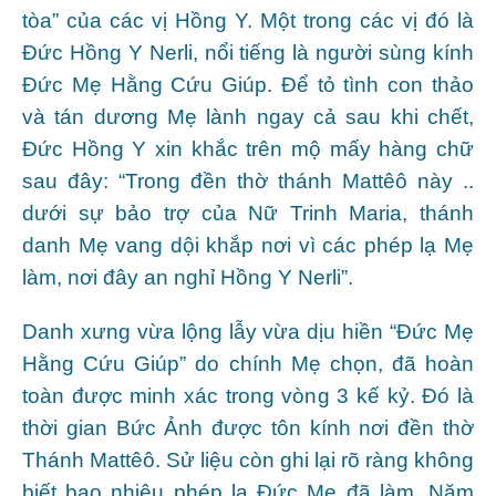
tòa” của các vị Hồng Y. Một trong các vị đó là
Đức Hồng Y Nerli, nổi tiếng là người sùng kính
Đức Mẹ Hằng Cứu Giúp. Để tỏ tình con thảo
và tán dương Mẹ lành ngay cả sau khi chết,
Đức Hồng Y xin khắc trên mộ mấy hàng chữ
sau đây: “Trong đền thờ thánh Mattêô này ..
dưới sự bảo trợ của Nữ Trinh Maria, thánh
danh Mẹ vang dội khắp nơi vì các phép lạ Mẹ
làm, nơi đây an nghỉ Hồng Y Nerli”.
Danh xưng vừa lộng lẫy vừa dịu hiền “Đức Mẹ
Hằng Cứu Giúp” do chính Mẹ chọn, đã hoàn
toàn được minh xác trong vòng 3 kế kỷ. Đó là
thời gian Bức Ảnh được tôn kính nơi đền thờ
Thánh Mattêô. Sử liệu còn ghi lại rõ ràng không
biết bao nhiêu phép lạ Đức Mẹ đã làm. Năm