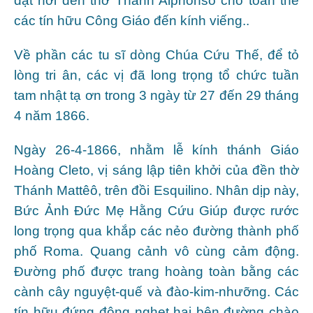
đặt nơi đền thờ Thánh Alphonsô cho toàn thể
các tín hữu Công Giáo đến kính viếng..
Về phần các tu sĩ dòng Chúa Cứu Thế, để tỏ
lòng tri ân, các vị đã long trọng tổ chức tuần
tam nhật tạ ơn trong 3 ngày từ 27 đến 29 tháng
4 năm 1866.
Ngày 26-4-1866, nhằm lễ kính thánh Giáo
Hoàng Cleto, vị sáng lập tiên khởi của đền thờ
Thánh Mattêô, trên đồi Esquilino. Nhân dịp này,
Bức Ảnh Đức Mẹ Hằng Cứu Giúp được rước
long trọng qua khắp các nẻo đường thành phố
phố Roma. Quang cảnh vô cùng cảm động.
Đường phố được trang hoàng toàn bằng các
cành cây nguyệt-quế và đào-kim-nhưỡng. Các
tín hữu đứng đông nghẹt hai bên đường chào