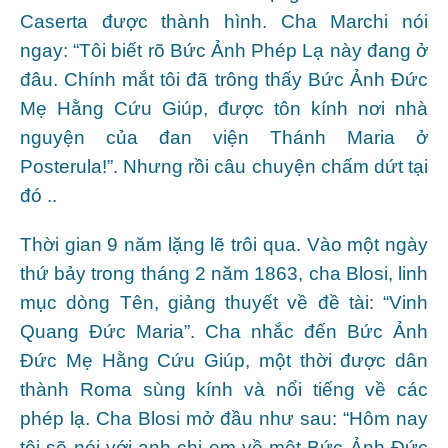
Caserta được thành hình. Cha Marchi nói
ngay: “Tôi biết rõ Bức Ảnh Phép Lạ này đang ở
đâu. Chính mắt tôi đã trông thấy Bức Ảnh Đức
Mẹ Hằng Cứu Giúp, được tôn kính nơi nhà
nguyện của đan viện Thánh Maria ở
Posterula!”. Nhưng rồi câu chuyện chấm dứt tại
đó ..
Thời gian 9 năm lặng lẽ trôi qua. Vào một ngày
thứ bảy trong tháng 2 năm 1863, cha Blosi, linh
mục dòng Tên, giảng thuyết về đề tài: “Vinh
Quang Đức Maria”. Cha nhắc đến Bức Ảnh
Đức Mẹ Hằng Cứu Giúp, một thời được dân
thành Roma sùng kính và nổi tiếng về các
phép lạ. Cha Blosi mở đầu như sau: “Hôm nay
tôi sẽ nói với anh chị em về một Bức Ảnh Đức