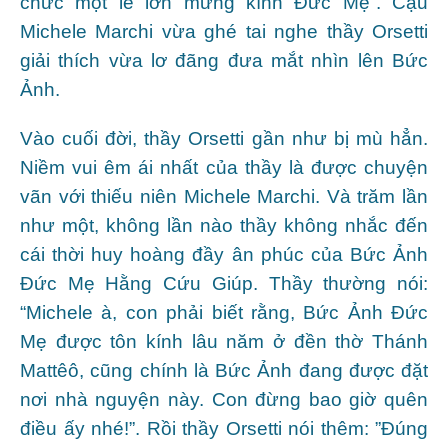
chức một lễ lớn mừng kính Đức Mẹ”. Cậu
Michele Marchi vừa ghé tai nghe thầy Orsetti
giải thích vừa lơ đãng đưa mắt nhìn lên Bức
Ảnh.
Vào cuối đời, thầy Orsetti gần như bị mù hẳn.
Niềm vui êm ái nhất của thầy là được chuyện
vãn với thiếu niên Michele Marchi. Và trăm lần
như một, không lần nào thầy không nhắc đến
cái thời huy hoàng đầy ân phúc của Bức Ảnh
Đức Mẹ Hằng Cứu Giúp. Thầy thường nói:
“Michele à, con phải biết rằng, Bức Ảnh Đức
Mẹ được tôn kính lâu năm ở đền thờ Thánh
Mattêô, cũng chính là Bức Ảnh đang được đặt
nơi nhà nguyện này. Con đừng bao giờ quên
điều ấy nhé!”. Rồi thầy Orsetti nói thêm: ”Đúng