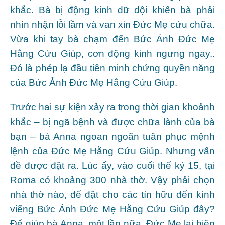
khắc. Bà bị động kinh dữ dội khiến bà phải
nhìn nhận lỗi lầm và van xin Đức Mẹ cứu chữa.
Vừa khi tay bà chạm đến Bức Ảnh Đức Mẹ
Hằng Cứu Giúp, cơn động kinh ngưng ngay..
Đó là phép lạ đầu tiên minh chứng quyền năng
của Bức Ảnh Đức Mẹ Hằng Cứu Giúp.
Trước hai sự kiện xảy ra trong thời gian khoảnh
khắc – bị ngã bệnh và được chữa lành của bà
bạn – bà Anna ngoan ngoãn tuân phục mệnh
lệnh của Đức Mẹ Hằng Cứu Giúp. Nhưng vấn
đề được đặt ra. Lúc ấy, vào cuối thế kỷ 15, tại
Roma có khoảng 300 nhà thờ. Vậy phải chọn
nhà thờ nào, để đặt cho các tín hữu đến kính
viếng Bức Ảnh Đức Mẹ Hằng Cứu Giúp đây?
Để giúp bà Anna, một lần nữa, Đức Mẹ lại hiện