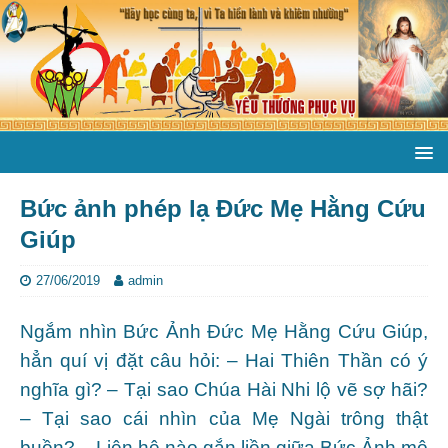
Bức ảnh phép lạ Đức Mẹ Hằng Cứu
Giúp
27/06/2019
admin
Ngắm nhìn Bức Ảnh Đức Mẹ Hằng Cứu Giúp,
hẳn quí vị đặt câu hỏi: – Hai Thiên Thần có ý
nghĩa gì? – Tại sao Chúa Hài Nhi lộ vẽ sợ hãi?
– Tại sao cái nhìn của Mẹ Ngài trông thật
buồn? – Liên hệ nào gắn liền giữa Bức Ảnh mô