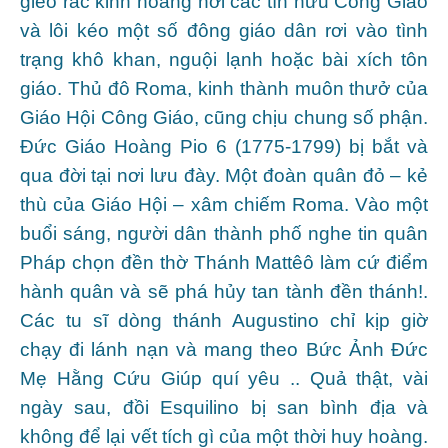
gieo rắc kinh hoàng nơi các tín hữu Công Giáo
và lôi kéo một số đông giáo dân rơi vào tình
trạng khô khan, nguội lạnh hoặc bài xích tôn
giáo. Thủ đô Roma, kinh thành muôn thưở của
Giáo Hội Công Giáo, cũng chịu chung số phận.
Đức Giáo Hoàng Pio 6 (1775-1799) bị bắt và
qua đời tại nơi lưu đày. Một đoàn quân đỏ – kẻ
thù của Giáo Hội – xâm chiếm Roma. Vào một
buổi sáng, người dân thành phố nghe tin quân
Pháp chọn đền thờ Thánh Mattêô làm cứ điểm
hành quân và sẽ phá hủy tan tành đền thánh!.
Các tu sĩ dòng thánh Augustino chỉ kịp giờ
chạy đi lánh nạn và mang theo Bức Ảnh Đức
Mẹ Hằng Cứu Giúp quí yêu .. Quả thật, vài
ngày sau, đồi Esquilino bị san bình địa và
không để lại vết tích gì của một thời huy hoàng.